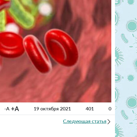
+A
-A
19 октября 2021
401
0
Следующая статья