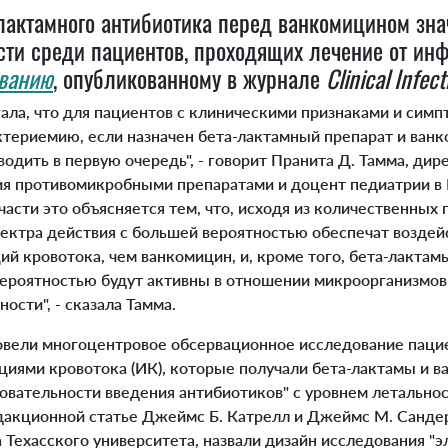
лактамного антибиотика перед ванкомицином зна
сти среди пациентов, проходящих лечение от инф
ванию
, опубликованному в журнале
Clinical Infec
ала, что для пациентов с клиническими признаками и симп
териемию, если назначен бета-лактамный препарат и ванко
одить в первую очередь", - говорит Пранита Д. Тамма, ди
ия противомикробными препаратами и доцент педиатрии 
асти это объясняется тем, что, исходя из количественных 
ектра действия с большей вероятностью обеспечат воздей
й кровотока, чем ванкомицин, и, кроме того, бета-лакта
вероятностью будут активны в отношении микроорганизмов
ости", - сказала Тамма.
вели многоцентровое обсервационное исследование пацие
циями кровотока (ИК), которые получали бета-лактамы и в
овательности введения антибиотиков" с уровнем летальнос
акционной статье Джеймс Б. Катрелл и Джеймс М. Сандер
Техасского университета, назвали дизайн исследования "э