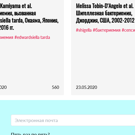
 Kamiyama et al.
Melissa Tobin-D’Angelo et al.
иемия, вызванная
Шигеллезная бактериемия,
siella tarda, Окаяма, Япония,
Джорджия, США, 2002-2012 г
016 гг.
#shigella
#бактериемия
#сепс
риемия
#edwardsiella tarda
2020
560
23.05.2020
Пять раз по пять?