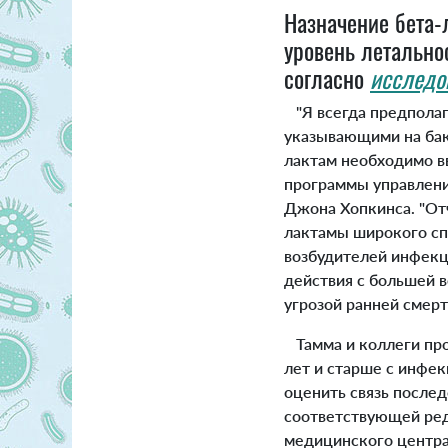
Назначение бета-
уровень летально
согласно
исследо
"Я всегда предполаг
указывающими на бак
лактам необходимо вв
программы управлен
Джона Хопкинса. "Отч
лактамы широкого сп
возбудителей инфекци
действия с большей 
угрозой ранней смертн
Тамма и коллеги про
лет и старше с инфек
оценить связь послед
соответствующей ред
медицинского центра 