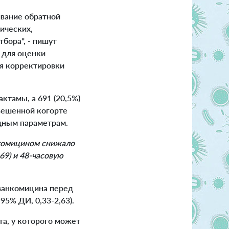
ивание обратной
ических,
бора", - пишут
 для оценки
ля корректировки
ктамы, а 691 (20,5%)
звешенной когорте
одным параметрам.
нкомицином снижало
69) и 48-часовую
 ванкомицина перед
95% ДИ, 0,33-2,63).
а, у которого может