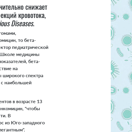
чительно снижает
екций кровотока,
tious Disease
s
.
томами,
мицин, то бета-
ректор педиатрической
в Школе медицины
показателей, бета-
ствие на
мы широкого спектра
 с наибольшей
нтов в возрасте 13
анкомицин, "чтобы
ти. В
с из Юго-западного
легантным".