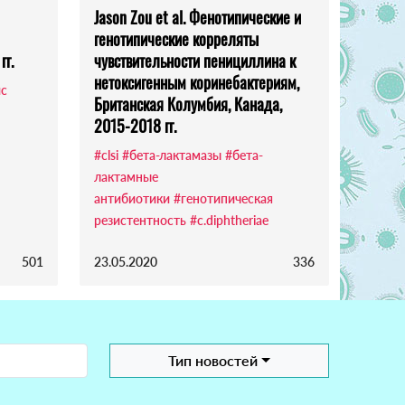
Jason Zou et al. Фенотипические и
генотипические корреляты
г.
чувствительности пенициллина к
нетоксигенным коринебактериям,
ис
Британская Колумбия, Канада,
2015-2018 гг.
#clsi
#бета-лактамазы
#бета-
лактамные
антибиотики
#генотипическая
резистентность
#c.diphtheriae
501
23.05.2020
336
Тип новостей