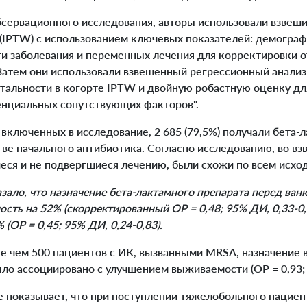
сервационного исследования, авторы использовали взвеш
 (IPTW) с использованием ключевых показателей: демограф
и заболевания и переменных лечения для корректировки от
"Затем они использовали взвешенный регрессионный анализ
тальности в когорте IPTW и двойную робастную оценку д
нциальных сопутствующих факторов".
включенных в исследование, 2 685 (79,5%) получали бета-ла
тве начального антибиотика. Согласно исследованию, во в
еся и не подвергшиеся лечению, были схожи по всем исх
зало, что назначение бета-лактамного препарата перед ва
ость на 52% (скорректированный ОР = 0,48; 95% ДИ, 0,33-0,
 (ОР = 0,45; 95% ДИ, 0,24-0,83).
е чем 500 пациентов с ИК, вызванными MRSA, назначение
ло ассоциировано с улучшением выживаемости (ОР = 0,93; 
показывает, что при поступлении тяжелобольного пациент