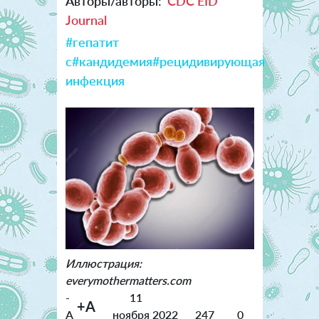
Авторы/авторы:
CDC EID
Journal
#гепатит
с
#кандидемия
#рецидивирующая
инфекция
Иллюстрация:
everymothermatters.com
-
11
+A
A
ноября 2022
247
0