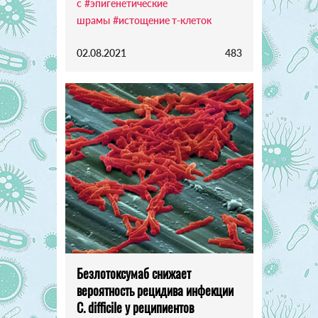
с
#эпигенетические
шрамы
#истощение т-клеток
02.08.2021
483
Безлотоксумаб снижает
вероятность рецидива инфекции
C. difficile у реципиентов