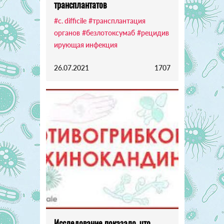
трансплантатов
#c. difficile
#трансплантация
органов
#безлотоксумаб
#рецидив
ирующая инфекция
26.07.2021
1707
Исследование показало, что