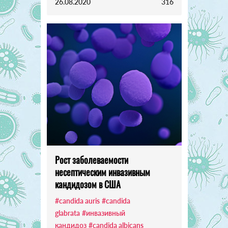
26.08.2020
316
Рост заболеваемости
несептическим инвазивным
кандидозом в США
#candida auris
#candida
glabrata
#инвазивный
кандидоз
#candida albicans