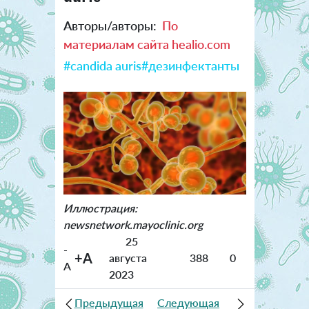
Авторы/авторы:
По
материалам сайта healio.com
#candida auris
#дезинфектанты
Иллюстрация:
newsnetwork.mayoclinic.org
25
-
+A
августа
388
0
A
2023
Предыдущая
Следующая