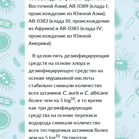
Восточной Азии), AR-0389 (клада I;
происхождение из Южной Азии),
AR-0383 (клада III; происхождение
из Африки) и AR-0385 (клада IV;
происхождение из Южной
Америки).
В целом пять дезинфицирующих
средств на основе хлора и
дезинфицирующее средство на
основе муравьиной кислоты
стабильно снижали количество
всех штаммов
C. auris
и
C. albicans
10
более чем на 5 log
, в то время
как три дезинфицирующих
средства на основе перекиси
водорода снижали количество
всех тестируемых штаммов более
10
чем на 5 log
. Четвертое