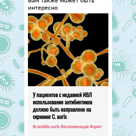
Вам также может быть
интересно
У пациентов с недавней ИВЛ
использование антибиотиков
должно быть направлено на
скрининг C. auris
#candida auris
#колонизация
#орит