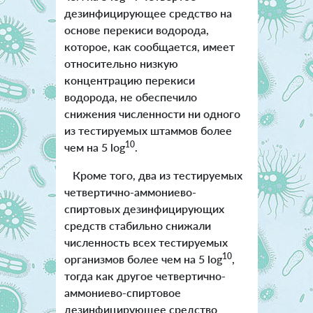
дезинфицирующее средство на
основе перекиси водорода,
которое, как сообщается, имеет
относительно низкую
концентрацию перекиси
водорода, не обеспечило
снижения численности ни одного
из тестируемых штаммов более
10
чем на 5 log
.
Кроме того, два из тестируемых
четвертично-аммониево-
спиртовых дезинфицирующих
средств стабильно снижали
численность всех тестируемых
10
организмов более чем на 5 log
,
тогда как другое четвертично-
аммониево-спиртовое
дезинфицирующее средство