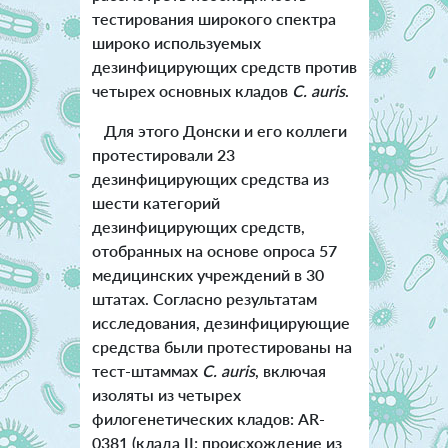
тестирования широкого спектра
широко используемых
дезинфицирующих средств против
четырех основных кладов
C. auris
.
Для этого Донски и его коллеги
протестировали 23
дезинфицирующих средства из
шести категорий
дезинфицирующих средств,
отобранных на основе опроса 57
медицинских учреждений в 30
штатах. Согласно результатам
исследования, дезинфицирующие
средства были протестированы на
тест-штаммах
C. auris
, включая
изоляты из четырех
филогенетических кладов: AR-
0381 (клада II; происхождение из