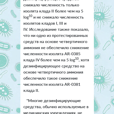
снижало численность только
изолята клада II более чем на 5
10
log
и не снижало численность
изолятов кладов I, III и
IV. Исследование также показало,
что ни одно из протестированных
средств на основе четвертичного
аммония не обеспечило снижение
численности изолята AR-0385
10
клада IV более чем на 5 log
, хотя
дезинфицирующее средство на
основе четвертичного аммония
обеспечило такое снижение
численности изолята AR-0381
клада II.
"Многие дезинфицирующие
средства, обычно используемые в
медицинских учреждениях, не