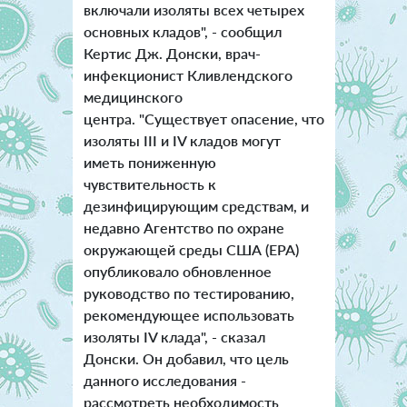
включали изоляты всех четырех
основных кладов", - сообщил
Кертис Дж. Донски, врач-
инфекционист Кливлендского
медицинского
центра.
"Существует опасение, что
изоляты III и IV кладов могут
иметь пониженную
чувствительность к
дезинфицирующим средствам, и
недавно Агентство по охране
окружающей среды США (EPA)
опубликовало обновленное
руководство по тестированию,
рекомендующее использовать
изоляты IV клада", - сказал
Донски. Он добавил, что цель
данного исследования -
рассмотреть необходимость