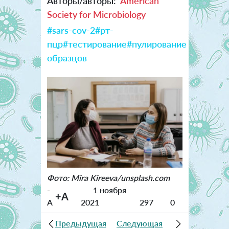
Авторы/авторы:
American
Society for Microbiology
#sars-cov-2
#рт-
пцр
#тестирование
#пулирование
образцов
Фото: Mira Kireeva/unsplash.com
-
1 ноября
+A
A
2021
297
0
Предыдущая
Следующая