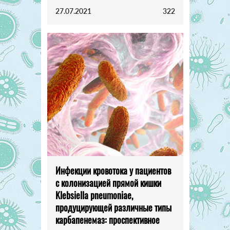
27.07.2021
322
Инфекции кровотока у пациентов
с колонизацией прямой кишки
Klebsiella pneumoniae,
продуцирующей различные типы
карбапенемаз: проспективное