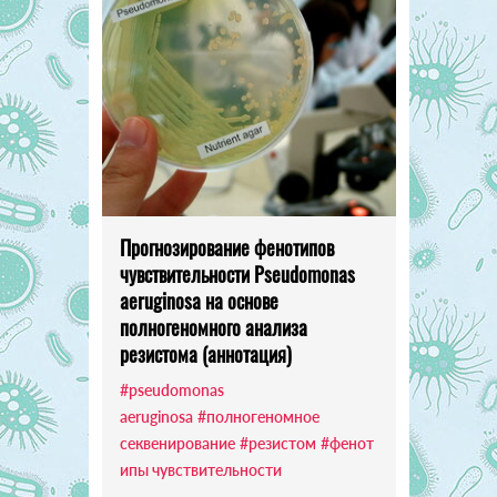
Прогнозирование фенотипов
чувствительности Pseudomonas
aeruginosa на основе
полногеномного анализа
резистома (аннотация)
#pseudomonas
aeruginosa
#полногеномное
секвенирование
#резистом
#фенот
ипы чувствительности