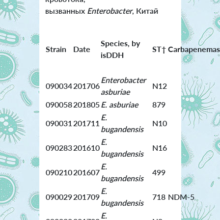
вызванных
Enterobacter
, Китай
Species, by
Strain
Date
ST†
Carbapenemas
isDDH
Enterobacter
090034
201706
N12
asburiae
090058
201805
E. asburiae
879
E.
090031
201711
N10
bugandensis
E.
090283
201610
N16
bugandensis
E.
090210
201607
499
bugandensis
E.
090029
201709
718
NDM-5
bugandensis
E.