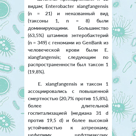
видам; Enterobacter xiangfangensis
(n = 21) и неназванный вид
(таксоны 1, n = 8) были
доминирующими. Большинство
(63,5%) штаммов энтеробактерий
(n = 349) с геномами из GenBank из
человеческой крови были E.
xiangfangensis; следующим по
распространенности был таксон 1
(19,8%).
E. xiangfangensis и таксон 1
ассоциировались с повышенной
смертностью (20,7% против 15,8%),
более длительной
госпитализацией (медиана 31 d
против 19,5 d) и более высокой
устойчивостью к азтреонаму,
цефепиму, цефтриаксону,