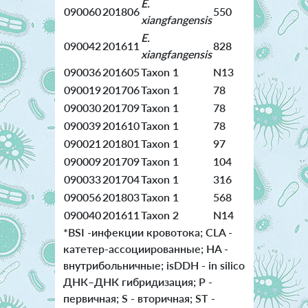
E.
090060
201806
550
xiangfangensis
E.
090042
201611
828
xiangfangensis
090036
201605
Taxon 1
N13
090019
201706
Taxon 1
78
090030
201709
Taxon 1
78
090039
201610
Taxon 1
78
090021
201801
Taxon 1
97
090009
201709
Taxon 1
104
090033
201704
Taxon 1
316
090056
201803
Taxon 1
568
090040
201611
Taxon 2
N14
*BSI -инфекции кровотока; CLA -
катетер-ассоциированные; HA -
внутрибольничные; isDDH - in silico
ДНК–ДНК гибридизация; P -
первичная; S - вторичная; ST -