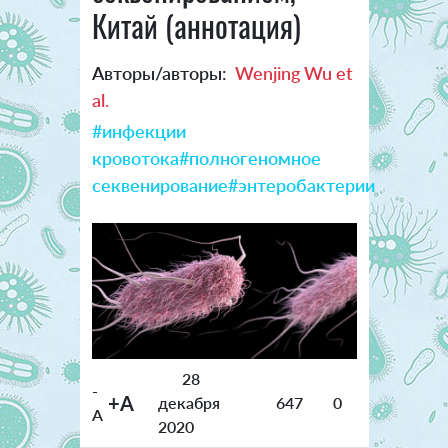
Китай (аннотация)
Авторы/авторы:
Wenjing Wu et
al.
#инфекции
кровотока
#полногеномное
секвенирование
#энтеробактерии
28
-
+A
декабря
647
0
A
2020