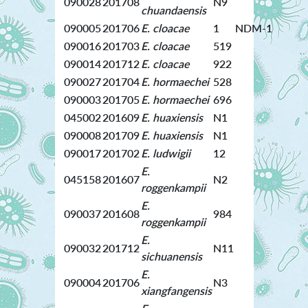
090028
201708
N9
chuandaensis
090005
201706
E. cloacae
1
NDM-1
090016
201703
E. cloacae
519
090014
201712
E. cloacae
922
090027
201704
E. hormaechei
528
090003
201705
E. hormaechei
696
045002
201609
E. huaxiensis
N1
090008
201709
E. huaxiensis
N1
090017
201702
E. ludwigii
12
E.
045158
201607
N2
roggenkampii
E.
090037
201608
984
roggenkampii
E.
090032
201712
N11
sichuanensis
E.
090004
201706
N3
xiangfangensis