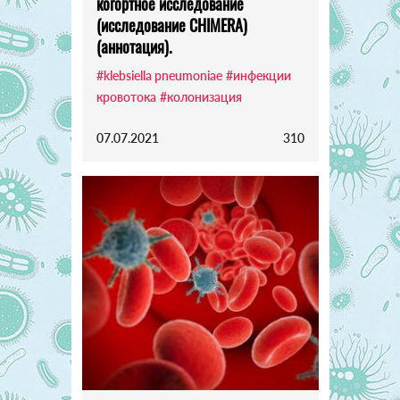
когортное исследование
(исследование CHIMERA)
(аннотация).
#klebsiella pneumoniae
#инфекции
кровотока
#колонизация
07.07.2021
310