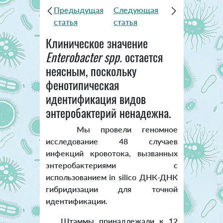
Предыдущая
Следующая
статья
статья
Клиническое значение
Enterobacter spp.
остается
неясным, поскольку
фенотипическая
идентификация видов
энтеробактерий ненадежна.
Мы провели геномное
исследование 48 случаев
инфекций кровотока, вызванных
энтеробактериями с
использованием in silico ДНК-ДНК
гибридизации для точной
идентификации.
Штаммы принадлежали к 12