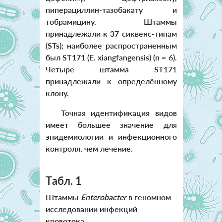
пиперациллин-тазобакату и
тобрамицину. Штаммы
принадлежали к 37 сиквенс-типам
(STs); наиболее распространенным
был ST171 (E. xiangfangensis) (n = 6).
Четыре штамма ST171
принадлежали к определённому
клону.
Точная идентификация видов
имеет большее значение для
эпидемиологии и инфекционного
контроля, чем лечение.
Tабл. 1
Штаммы
Enterobacter
в геномном
исследовании инфекций
кровотока,