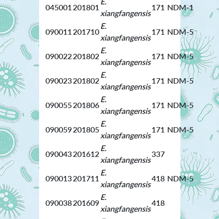
E.
045001
201801
171
NDM-1
xiangfangensis
E.
090011
201710
171
NDM-5
xiangfangensis
E.
090022
201802
171
NDM-5
xiangfangensis
E.
090023
201802
171
NDM-5
xiangfangensis
E.
090055
201806
171
NDM-5
xiangfangensis
E.
090059
201805
171
NDM-5
xiangfangensis
E.
090043
201612
337
xiangfangensis
E.
090013
201711
418
NDM-5
xiangfangensis
E.
090038
201609
418
xiangfangensis