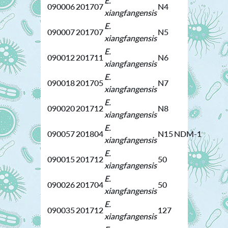
E.
090006
201707
N4
xiangfangensis
E.
090007
201707
N5
xiangfangensis
E.
090012
201711
N6
xiangfangensis
E.
090018
201705
N7
xiangfangensis
E.
090020
201712
N8
xiangfangensis
E.
090057
201804
N15
NDM-1
xiangfangensis
E.
090015
201712
50
xiangfangensis
E.
090026
201704
50
xiangfangensis
E.
090035
201712
127
xiangfangensis