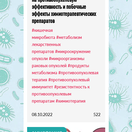
эффективность и побочные
эффекты химиотерапевтических
препаратов
#кишечная
микробиота
#метаболизм
лекарственных
препаратов
#микроокружение
опухоли
#микроорганизмы
раковых опухолей
#продукты
метаболизма
#противоопухолевая
терапия
#противоопухолевый
иммунитет
#резистентность к
противоопухолевым
препаратам
#химиотерапия
08.10.2022
522