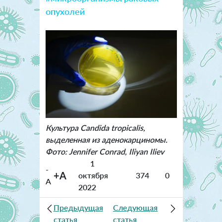
опухолей
Культура Candida tropicalis,
выделенная из аденокарциномы.
Фото: Jennifer Conrad, Iliyan Iliev
1
-
+A
октября
374
0
A
2022
Предыдущая
Следующая
статья
статья