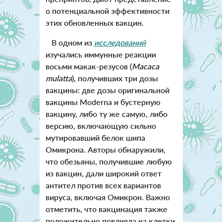
о потенциальной эффективности
этих обновленных вакцин.
В одном из
исследований
изучались иммунные реакции
восьми макак-резусов (
Macaca
mulatta
), получивших три дозы
вакцины: две дозы оригинальной
вакцины Moderna и бустерную
вакцину, либо ту же самую, либо
версию, включающую сильно
мутировавший белок шипа
Омикрона. Авторы обнаружили,
что обезьяны, получившие любую
из вакцин, дали широкий ответ
антител против всех вариантов
вируса, включая Омикрон. Важно
отметить, что вакцинация также
положительно повлияла на клетки