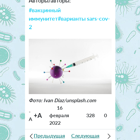
Авторы/авторы:
#вакцинный
иммунитет
#варианты sars-cov-
2
Фото: Ivan Diaz/unsplash.com
16
-
+A
февраля
328
0
A
2022
Предыдущая
Следующая