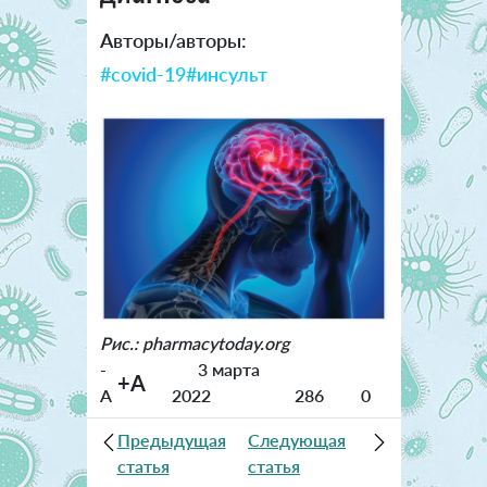
Авторы/авторы:
#covid-19
#инсульт
Рис.: pharmacytoday.org
-
3 марта
+A
A
2022
286
0
Предыдущая
Следующая
статья
статья