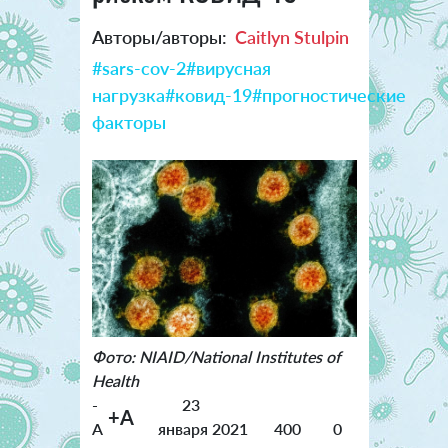
Авторы/авторы:
Caitlyn Stulpin
#sars-cov-2
#вирусная
нагрузка
#ковид-19
#прогностические
факторы
Фото: NIAID/National Institutes of
Health
-
23
+A
A
января 2021
400
0