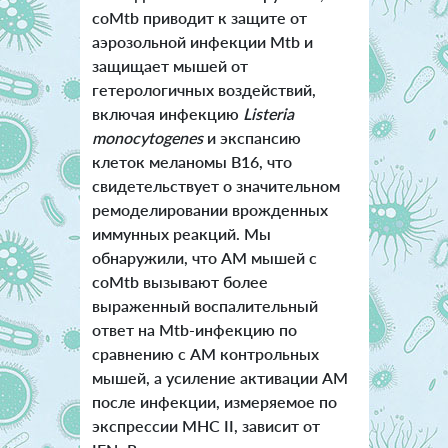
coMtb приводит к защите от
аэрозольной инфекции Mtb и
защищает мышей от
гетерологичных воздействий,
включая инфекцию
Listeria
monocytogenes
и экспансию
клеток меланомы B16, что
свидетельствует о значительном
ремоделировании врожденных
иммунных реакций. Мы
обнаружили, что АМ мышей с
coMtb вызывают более
выраженный воспалительный
ответ на Mtb-инфекцию по
сравнению с АМ контрольных
мышей, а усиление активации АМ
после инфекции, измеряемое по
экспрессии MHC II, зависит от