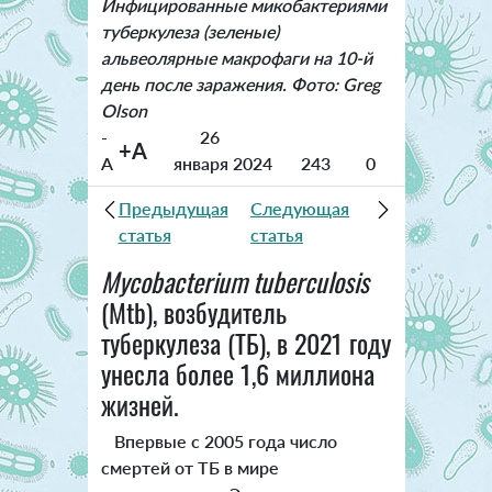
Инфицированные микобактериями
туберкулеза (зеленые)
альвеолярные макрофаги на 10-й
день после заражения. Фото: Greg
Olson
-
26
+A
A
января 2024
243
0
Предыдущая
Следующая
статья
статья
Mycobacterium tuberculosis
(Mtb), возбудитель
туберкулеза (ТБ), в 2021 году
унесла более 1,6 миллиона
жизней.
Впервые с 2005 года число
смертей от ТБ в мире