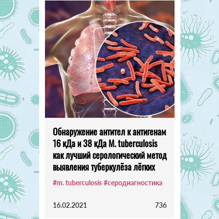
Обнаружение антител к антигенам
16 кДа и 38 кДа M. tuberculosis
как лучший серологический метод
выявления туберкулёза лёгких
#m. tuberculosis
#серодиагностика
16.02.2021
736