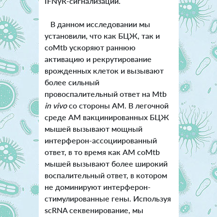
IFNγR-сигнализации.
В данном исследовании мы
установили, что как БЦЖ, так и
coMtb ускоряют раннюю
активацию и рекрутирование
врожденных клеток и вызывают
более сильный
провоспалительный ответ на Mtb
in vivo
со стороны AM. В легочной
среде AM вакцинированных БЦЖ
мышей вызывают мощный
интерферон-ассоциированный
ответ, в то время как AM coMtb
мышей вызывают более широкий
воспалительный ответ, в котором
не доминируют интерферон-
стимулированные гены. Используя
scRNA секвенирование, мы