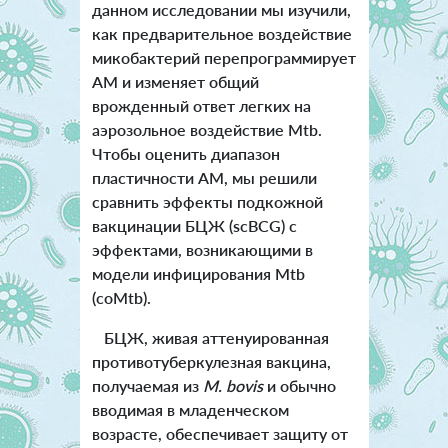
данном исследовании мы изучили,
как предварительное воздействие
микобактерий перепрограммирует
АМ и изменяет общий
врожденный ответ легких на
аэрозольное воздействие Mtb.
Чтобы оценить диапазон
пластичности АМ, мы решили
сравнить эффекты подкожной
вакцинации БЦЖ (scBCG) с
эффектами, возникающими в
модели инфицирования Mtb
(coMtb).
БЦЖ, живая аттенуированная
противотуберкулезная вакцина,
получаемая из
M. bovis
и обычно
вводимая в младенческом
возрасте, обеспечивает защиту от