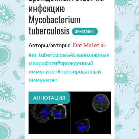
инфекцию
Mycobacterium
tuberculosis
аннотация
Авторы/авторы:
Dat Mai et al.
#m. tuberculosis
#альвеолярные
макрофаги
#врожденный
иммунитет
#тренированный
иммунитет
АННОТАЦИЯ