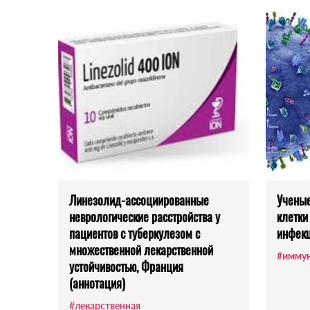
Линезолид-ассоциированные
Ученые
неврологические расстройства у
клетки
пациентов с туберкулезом с
инфек
множественной лекарственной
#иммун
устойчивостью, Франция
(аннотация)
#лекарственная