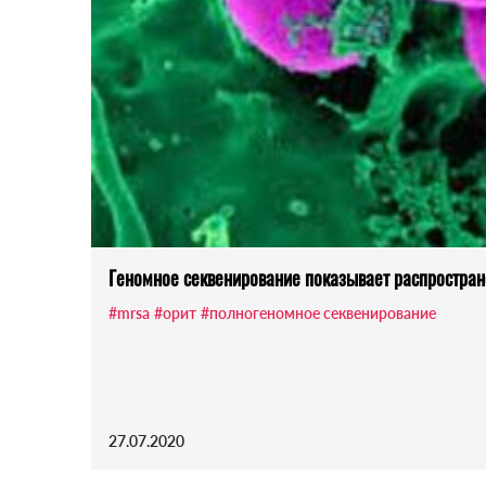
Геномное секвенирование показывает распростра
#mrsa
#орит
#полногеномное секвенирование
27.07.2020