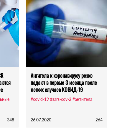
CR
Антитела к коронавирусу резко
аются
падают в первые 3 месяца после
ее
легких случаев КОВИД-19
ьные
#covid-19
#sars-cov-2
#антитела
348
26.07.2020
264