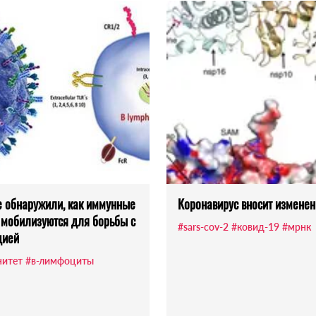
 обнаружили, как иммунные
Коронавирус вносит изменен
 мобилизуются для борьбы с
#sars-cov-2
#ковид-19
#мрнк
цией
итет
#в-лимфоциты