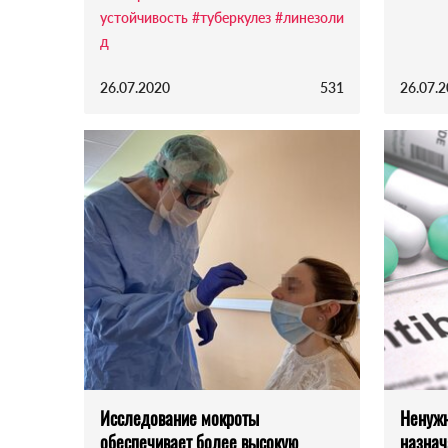
устойчивость
#туберкулез
#линезоли
д
26.07.2020
531
26.07.
Исследование мокроты
Ненужн
обеспечивает более высокую
назнач