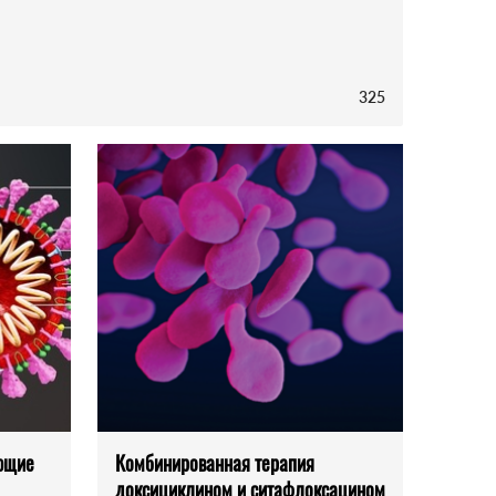
325
ющие
Комбинированная терапия
доксициклином и ситафлоксацином