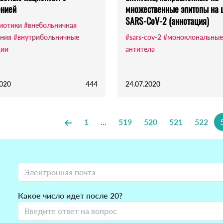
онией
множественные эпитопы на 
SARS-CoV-2 (аннотация)
иотики
#внебольничная
ния
#внутрибольничные
#sars-cov-2
#моноклональные
ции
антитела
2020
444
24.07.2020
1
...
519
520
521
522
Какое число идет после 20?