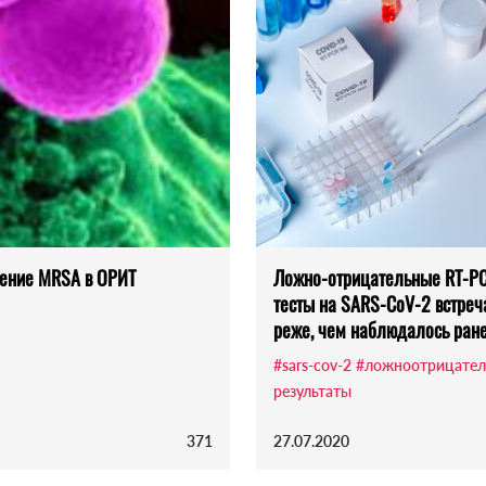
нение MRSA в ОРИТ
Ложно-отрицательные RT-P
тесты на SARS-CoV-2 встреч
реже, чем наблюдалось ран
#sars-cov-2
#ложноотрицател
результаты
371
27.07.2020