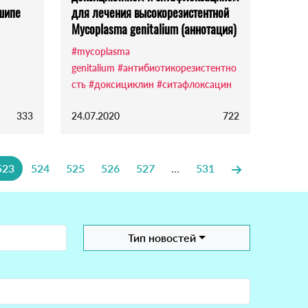
шипе
для лечения высокорезистентной
Mycoplasma genitalium (аннотация)
#mycoplasma
genitalium
#антибиотикорезистентно
сть
#доксициклин
#ситафлоксацин
333
24.07.2020
722
523
524
525
526
527
...
531
Тип новостей