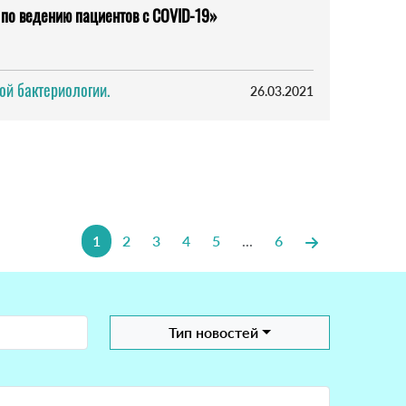
по ведению пациентов с COVID-19»
ой бактериологии.
26.03.2021
1
2
3
4
5
...
6
Тип новостей