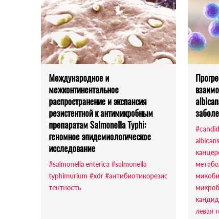
Международное и
Прогре
межконтинентальное
взаимо
распространение и экспансия
albica
резистентной к антимикробным
забол
препаратам Salmonella Typhi:
#candi
геномное эпидемиологическое
albican
исследование
канцер
#salmonella enterica
#salmonella
метабо
typhimurium
#xdr
#антибиотикорезис
микоби
тентность
микроб
кандид
левая 