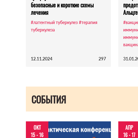
безопасные и короткие схемы
предот
лечения
Альцге
#латентный туберкулез
#терапия
#вакци
туберкулеза
иммуни
иммуни
вакцин
12.11.2024
297
31.01.
СОБЫТИЯ
ОКТ
АПР
15 - 16
16 - 17