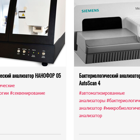
ческий анализатор НАНОФОР 05
Бактериологический анализато
AutoScan 4
ические
огии
#секвенирование
#автоматизированные
анализаторы
#бактериологич
анализатор
#микробиологиче
анализатор