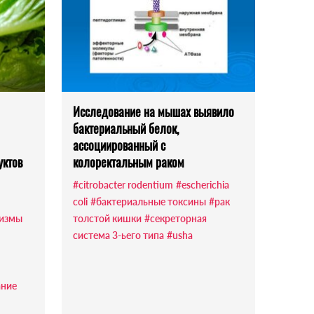
Исследование на мышах выявило
бактериальный белок,
ассоциированный с
уктов
колоректальным раком
#citrobacter rodentium
#escherichia
coli
#бактериальные токсины
#рак
измы
толстой кишки
#секреторная
система 3-ьего типа
#usha
ание