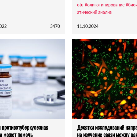
otu
#олиготипирование
#био
атический анализ
2022
3470
11.10.2024
 противотуберкулезная
Десятки исследований напр
а может помочь
на изучение связи между ра