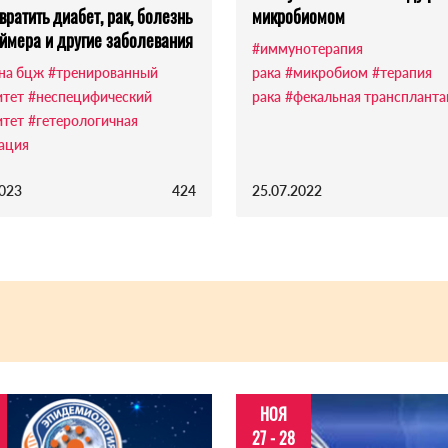
вратить диабет, рак, болезнь
микробиомом
ймера и другие заболевания
#иммунотерапия
на бцж
#тренированный
рака
#микробиом
#терапия
тет
#неспецифический
рака
#фекальная транспланта
тет
#гетерологичная
ация
2023
424
25.07.2022
НОЯ
27 - 28