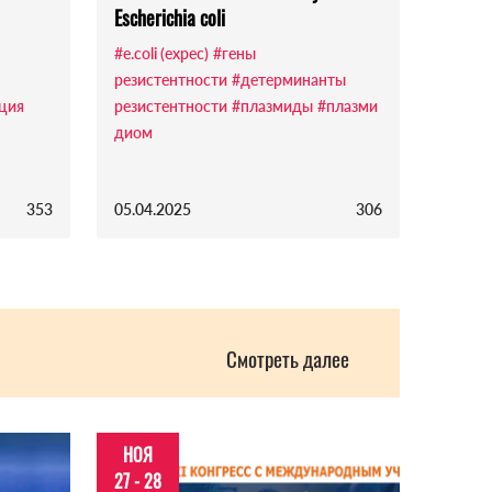
Escherichia coli
#e.coli (expec)
#гены
резистентности
#детерминанты
ция
резистентности
#плазмиды
#плазми
диом
353
05.04.2025
306
Смотреть далее
НОЯ
27 - 28