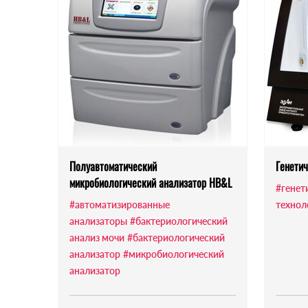
Полуавтоматический
Генети
микробиологический анализатор HB&L
#генет
#автоматизированные
технол
анализаторы
#бактериологический
анализ мочи
#бактериологический
анализатор
#микробиологический
анализатор