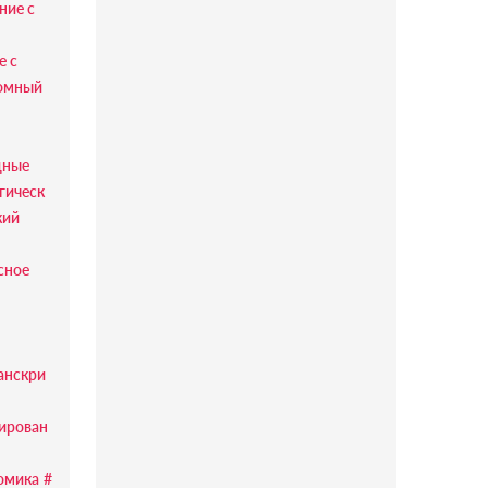
ние с
е с
омный
дные
гическ
кий
сное
анскри
ирован
омика
#