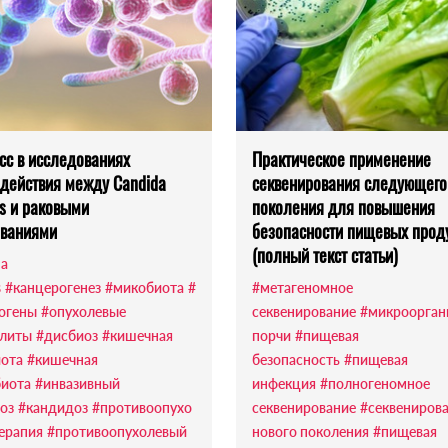
сс в исследованиях
Практическое применение
действия между Candida
секвенирования следующего
ns и раковыми
поколения для повышения
еваниями
безопасности пищевых прод
(полный текст статьи)
da
s
#канцерогенез
#микобиота
#
#метагеномное
огены
#опухолевые
секвенирование
#микроорган
литы
#дисбиоз
#кишечная
порчи
#пищевая
ота
#кишечная
безопасность
#пищевая
иота
#инвазивный
инфекция
#полногеномное
оз
#кандидоз
#противоопухо
секвенирование
#секвениров
терапия
#противоопухолевый
нового поколения
#пищевая