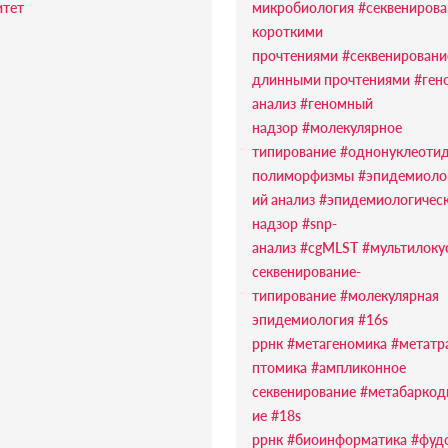
тет
микробиология
#секвенирова
короткими
прочтениями
#секвенировани
длинными прочтениями
#ген
анализ
#геномный
надзор
#молекулярное
типирование
#однонуклеоти
полиморфизмы
#эпидемиоло
ий анализ
#эпидемиологичес
надзор
#snp-
анализ
#cgMLST
#мультилоку
секвенирование-
типирование
#молекулярная
эпидемиология
#16s
ррнк
#метагеномика
#метатр
птомика
#ампликонное
секвенирование
#метабаркод
ие
#18s
ррнк
#биоинформатика
#фуд