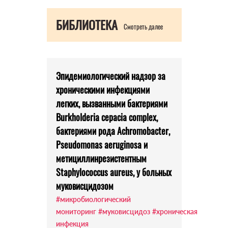
БИБЛИОТЕКА
Смотреть далее
Эпидемиологический надзор за
хроническими инфекциями
легких, вызванными бактериями
Burkholderia cepacia complex,
бактериями рода Achromobacter,
Pseudomonas аeruginosa и
метициллинрезистентным
Staphylococcus aureus, у больных
муковисцидозом
#микробиологический
мониторинг
#муковисцидоз
#хроническая
инфекция