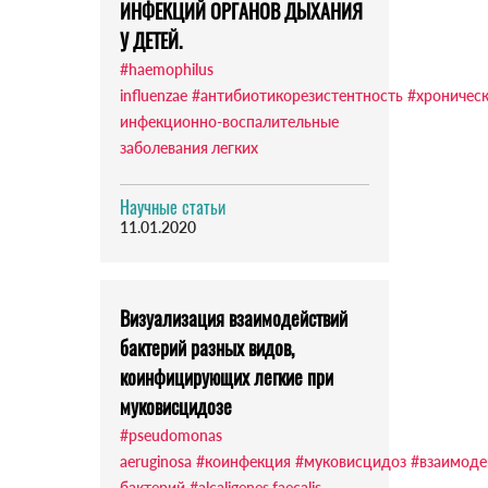
ИНФЕКЦИЙ ОРГАНОВ ДЫХАНИЯ
У ДЕТЕЙ.
#haemophilus
influenzae
#антибиотикорезистентность
#хроничес
инфекционно-воспалительные
заболевания легких
Научные статьи
11.01.2020
Визуализация взаимодействий
бактерий разных видов,
коинфицирующих легкие при
муковисцидозе
#pseudomonas
aeruginosa
#коинфекция
#муковисцидоз
#взаимоде
бактерий
#alcaligenes faecalis