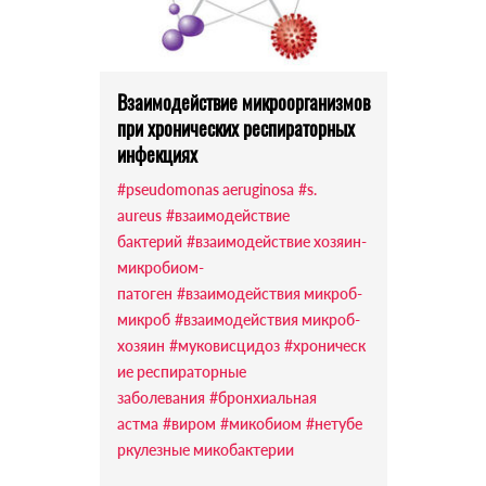
Взаимодействие микроорганизмов
при хронических респираторных
инфекциях
#pseudomonas aeruginosa
#s.
aureus
#взаимодействие
бактерий
#взаимодействие хозяин-
микробиом-
патоген
#взаимодействия микроб-
микроб
#взаимодействия микроб-
хозяин
#муковисцидоз
#хроническ
ие респираторные
заболевания
#бронхиальная
астма
#виром
#микобиом
#нетубе
ркулезные микобактерии