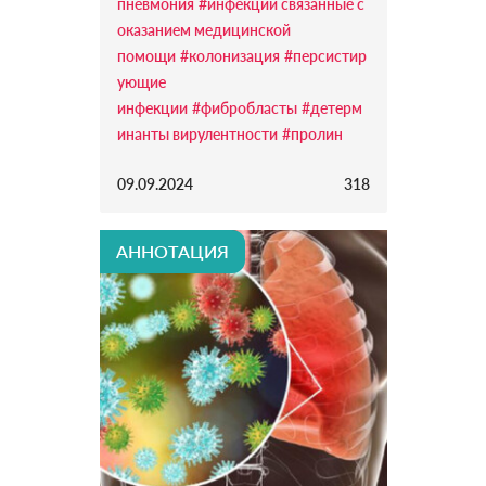
пневмония
#инфекции связанные с
оказанием медицинской
помощи
#колонизация
#персистир
ующие
инфекции
#фибробласты
#детерм
инанты вирулентности
#пролин
09.09.2024
318
АННОТАЦИЯ