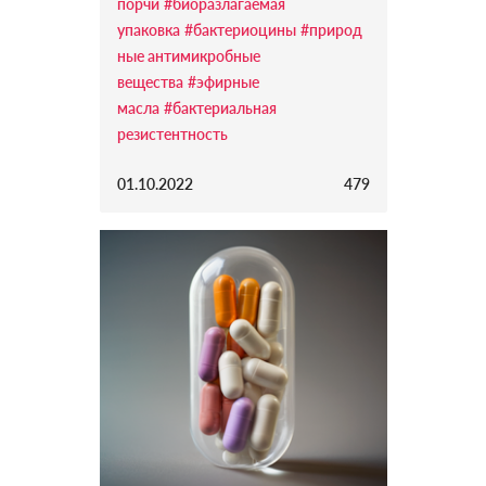
порчи
#биоразлагаемая
упаковка
#бактериоцины
#природ
ные антимикробные
вещества
#эфирные
масла
#бактериальная
резистентность
01.10.2022
479