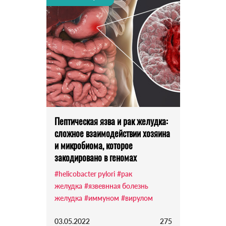
Пептическая язва и рак желудка:
сложное взаимодействии хозяина
и микробиома, которое
закодировано в геномах
#helicobacter pylori
#рак
желудка
#язвевнная болезнь
желудка
#иммуном
#вирулом
03.05.2022
275