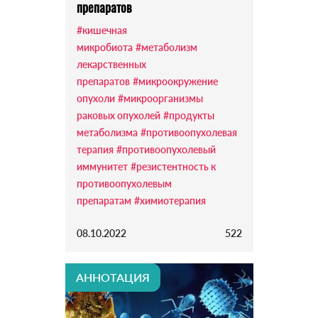
препаратов
#кишечная
микробиота
#метаболизм
лекарственных
препаратов
#микроокружение
опухоли
#микроорганизмы
раковых опухолей
#продукты
метаболизма
#противоопухолевая
терапия
#противоопухолевый
иммунитет
#резистентность к
противоопухолевым
препаратам
#химиотерапия
08.10.2022
522
АННОТАЦИЯ