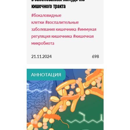
кишечного тракта
#бокаловидные
клетки
#воспалительные
заболевания кишечника
#иммуная
регуляция кишечника
#кишечная
микробиота
21.11.2024
698
АННОТАЦИЯ