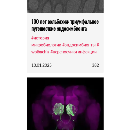
100 лет вольбахии: триумфальное
путешествие эндосимбионта
#история
микробиологии
#эндосимбионты
#
wolbachia
#переносчики инфекции
10.01.2025
382