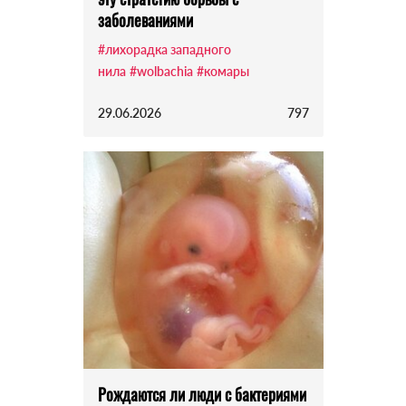
заболеваниями
#лихорадка западного
нила
#wolbachia
#комары
29.06.2026
797
Рождаются ли люди с бактериями