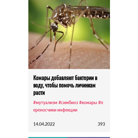
Комары добавляют бактерии в
воду, чтобы помочь личинкам
расти
#мутуализм
#симбиоз
#комары
#п
ереносчики инфекции
14.04.2022
393