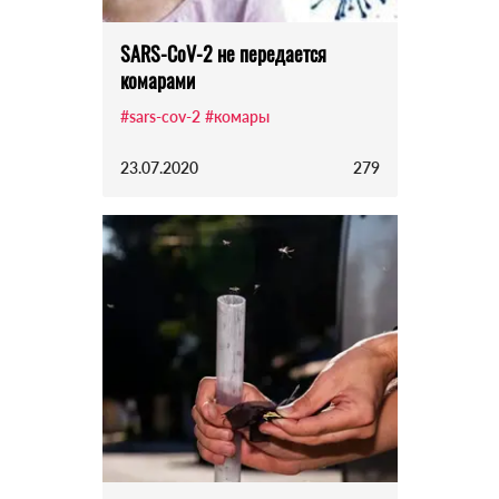
SARS-CoV-2 не передается
комарами
#sars-cov-2
#комары
23.07.2020
279