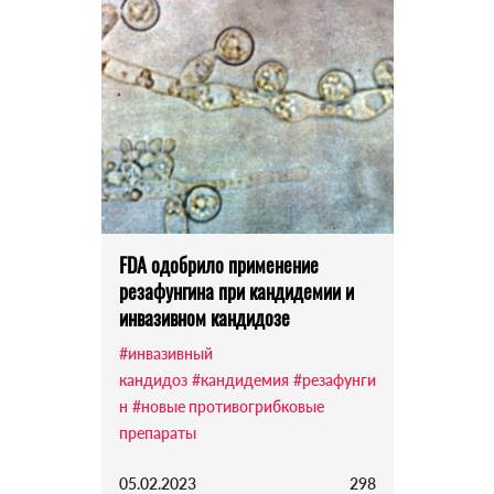
FDA одобрило применение
резафунгина при кандидемии и
инвазивном кандидозе
#инвазивный
кандидоз
#кандидемия
#резафунги
н
#новые противогрибковые
препараты
05.02.2023
298