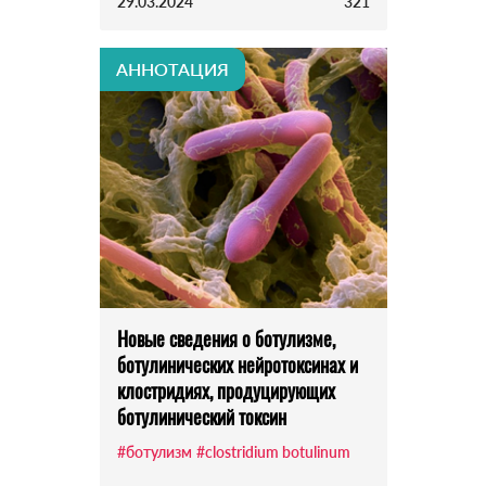
29.03.2024
321
АННОТАЦИЯ
Новые сведения о ботулизме,
ботулинических нейротоксинах и
клостридиях, продуцирующих
ботулинический токсин
#ботулизм
#clostridium botulinum