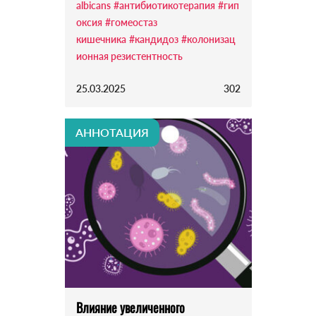
albicans
#антибиотикотерапия
#гип
оксия
#гомеостаз
кишечника
#кандидоз
#колонизац
ионная резистентность
25.03.2025
302
АННОТАЦИЯ
Влияние увеличенного