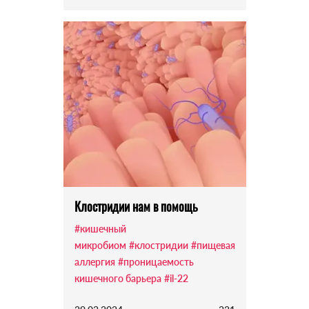
Клостридии нам в помощь
#кишечный
микробиом
#клостридии
#пищевая
аллергия
#проницаемость
кишечного барьера
#il-22