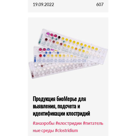
19.09.2022
607
Продукция биоМерье для
выявления, подсчета и
идентификации клостридий
#анаэробы
#клостридии
#питатель
ные среды
#clostridium