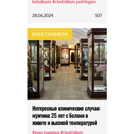
botulinum
#clostridium perfringers
28.06.2024
507
КУНСТКАМЕРА
Интересные клинические случаи:
мужчина 25 лет с болями в
животе и высокой температурой
#кунсткамера
#clostridium