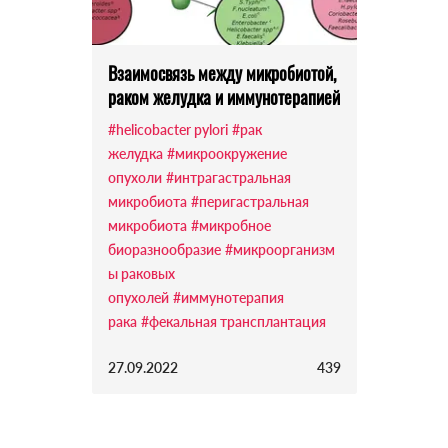
Взаимосвязь между микробиотой,
раком желудка и иммунотерапией
#helicobacter pylori
#рак
желудка
#микроокружение
опухоли
#интрагастральная
микробиота
#перигастральная
микробиота
#микробное
биоразнообразие
#микроорганизм
ы раковых
опухолей
#иммунотерапия
рака
#фекальная трансплантация
27.09.2022
439