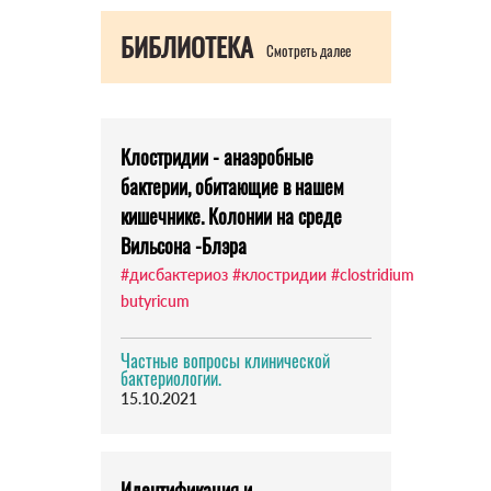
БИБЛИОТЕКА
Смотреть далее
Клостридии - анаэробные
бактерии, обитающие в нашем
кишечнике. Колонии на среде
Вильсона -Блэра
#дисбактериоз
#клостридии
#clostridium
butyricum
Частные вопросы клинической
бактериологии.
15.10.2021
Идентификация и