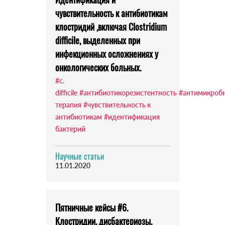
чувствительность к антибиотикам
клостридий ,включая Clostridium
difficile, выделенных при
инфекционных осложнениях у
онкологических больных.
#c.
difficile
#антибиотикорезистентность
#антимикроб
терапия
#чувствительность к
антибиотикам
#идентификация
бактерий
Научные статьи
11.01.2020
Пятничные кейсы #6.
Клостридии, дисбактериозы,