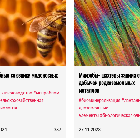
бные союзники медоносных
Микробы- шахтеры занимаю
добычей редкоземельных
металлов
#пчеловодство
#микробиом
сельскохозяйственная
#биоминерализация
#лантан
иология
дкоземельные
элементы
#биологическая оч
2024
387
27.11.2023