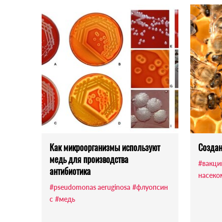
Как микроорганизмы используют
Создан
медь для производства
#вакци
антибиотика
насеко
#pseudomonas aeruginosa
#флуопсин
с
#медь