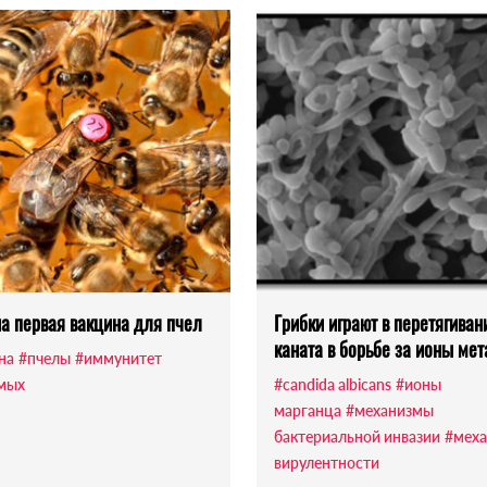
а первая вакцина для пчел
Грибки играют в перетягиван
каната в борьбе за ионы ме
на
#пчелы
#иммунитет
мых
#candida albicans
#ионы
марганца
#механизмы
бактериальной инвазии
#мех
вирулентности