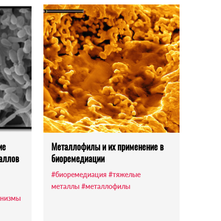
ие
Металлофилы и их применение в
таллов
биоремедиации
#биоремедиация
#тяжелые
металлы
#металлофилы
анизмы