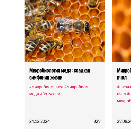
Микробиология меда: сладкая
Микро
симфония жизни
пчел
#микробиом пчел
#микробиом
#пчелы
меда
#ботулизм
пчел
#
микроб
24.12.2024
829
29.08.