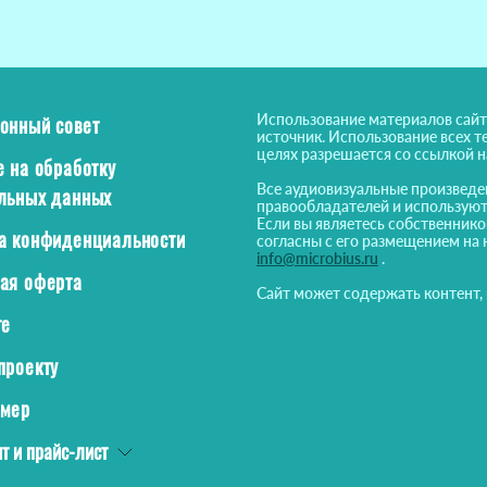
Использование материалов сайт
онный совет
источник. Использование всех т
целях разрешается со ссылкой 
е на обработку
Все аудиовизуальные произведе
льных данных
правообладателей и используют
Если вы являетесь собственнико
а конфиденциальности
согласны с его размещением на 
info@microbius.ru
.
ая оферта
Сайт может содержать контент,
те
проекту
ймер
т и прайс-лист