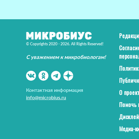
Редакци
© Copyrights 2020 - 2026. All Rights Reserved!
Согласи
персона
С уважением к микробиологам!
Политик
Публичн
Контактная информация
О проек
info@microbius.ru
Помочь 
Дискле
Медиа-ки