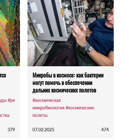
тся
Микробы в космосе: как бактерии
могут помочь в обеспечении
дальних космических полетов
иды
#ре
#космическая
микробиология
#космические
истка
полеты
379
07.02.2025
474