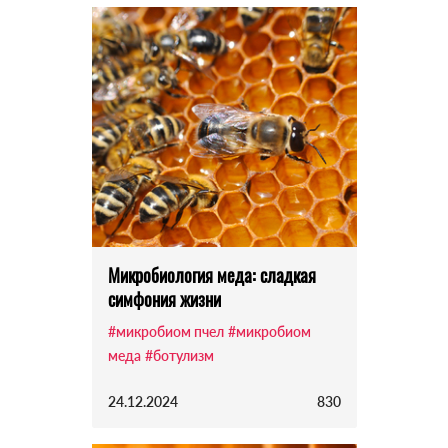
Микробиология меда: сладкая
симфония жизни
#микробиом пчел
#микробиом
меда
#ботулизм
24.12.2024
830