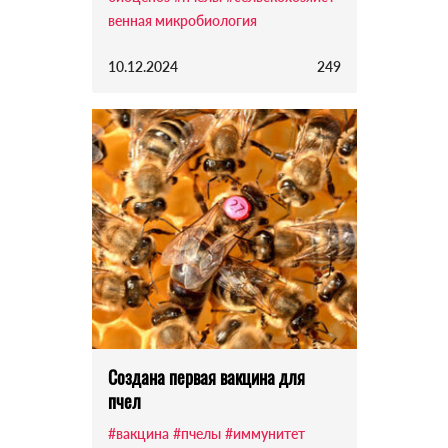
венная микробиология
10.12.2024
249
Создана первая вакцина для
пчел
#вакцина
#пчелы
#иммунитет