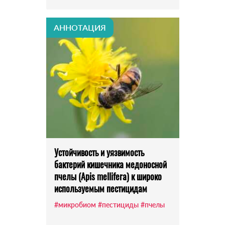
АННОТАЦИЯ
Устойчивость и уязвимость
бактерий кишечника медоносной
пчелы (Apis mellifera) к широко
используемым пестицидам
#микробиом
#пестициды
#пчелы