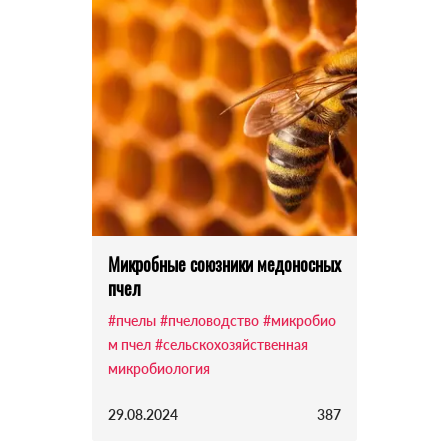
Микробные союзники медоносных
пчел
#пчелы
#пчеловодство
#микробио
м пчел
#сельскохозяйственная
микробиология
29.08.2024
387