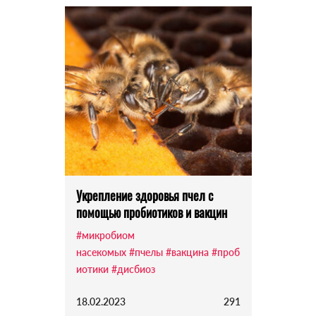
Укрепление здоровья пчел с
помощью пробиотиков и вакцин
#микробиом
насекомых
#пчелы
#вакцина
#проб
иотики
#дисбиоз
18.02.2023
291