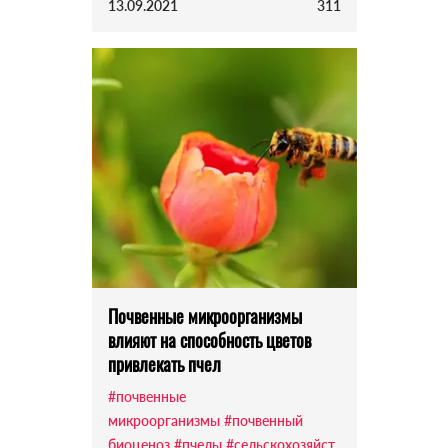
13.09.2021
311
Почвенные микроорганизмы
влияют на способность цветов
привлекать пчел
#почвенные
микроорганизмы
#почвенный
биоценоз
#пчелы
#сельскохозяйст