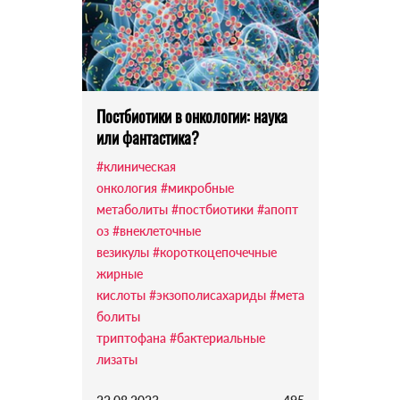
Постбиотики в онкологии: наука
или фантастика?
#клиническая
онкология
#микробные
метаболиты
#постбиотики
#апопт
оз
#внеклеточные
везикулы
#короткоцепочечные
жирные
кислоты
#экзополисахариды
#мета
болиты
триптофана
#бактериальные
лизаты