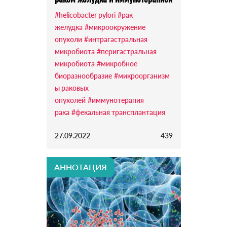
#helicobacter pylori
#рак
желудка
#микроокружение
опухоли
#интрагастральная
микробиота
#перигастральная
микробиота
#микробное
биоразнообразие
#микроорганизм
ы раковых
опухолей
#иммунотерапия
рака
#фекальная трансплантация
27.09.2022
439
АННОТАЦИЯ