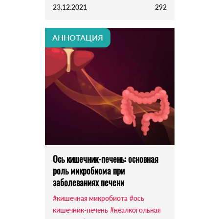
23.12.2021
292
АННОТАЦИЯ
Ось кишечник-печень: основная
роль микробиома при
заболеваниях печени
#кишечная микробиота
#ось
кишечник-печень
#неалкогольная