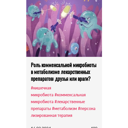
Роль комменсальной микробиоты
в метаболизме лекарственных
препаратов: друзья или враги?
#кишечная
микробиота
#комменсальная
микробиота
#лекарственные
препараты
#метаболизм
#персона
лизированная терапия