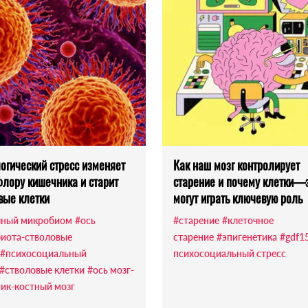
огический стресс изменяет
Как наш мозг контролирует
лору кишечника и старит
старение и почему клетки—
вые клетки
могут играть ключевую роль
чный микробиом
#ось
#старение
#клеточное
иота-стволовые
старение
#эпигенетика
#gdf1
#психосоциальный
психосоциальный стресс
#стволовые клетки
#ось мозг-
ик-костный мозг