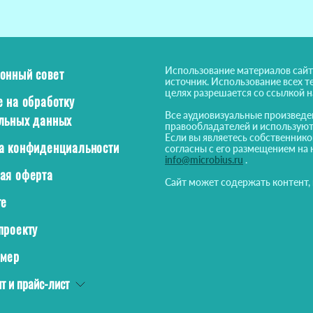
Использование материалов сайт
онный совет
источник. Использование всех т
целях разрешается со ссылкой 
е на обработку
Все аудиовизуальные произведе
льных данных
правообладателей и используют
Если вы являетесь собственнико
а конфиденциальности
согласны с его размещением на 
info@microbius.ru
.
ая оферта
Сайт может содержать контент,
те
проекту
ймер
т и прайс-лист