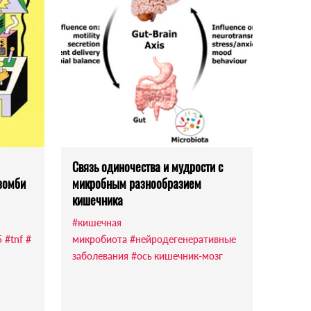
Связь одиночества и мудрости с
зомби
микробным разнообразием
кишечника
#кишечная
5
#tnf
#
микробиота
#нейродегенеративные
заболевания
#ось кишечник-мозг