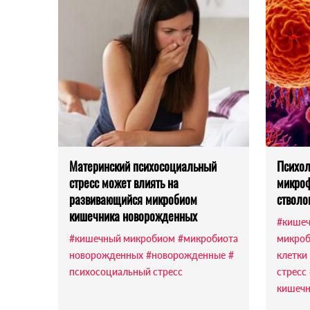
Материнский психосоциальный
Психол
стресс может влиять на
микроф
развивающийся микробиом
стволо
кишечника новорожденных
#кише
#кишечный микробиом
#микробиота
микроб
новорожденных
#новорожденные
#
клетки
психосоциальный стресс
стресс
кишечн