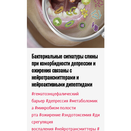
Бактериальные сигнатуры слюны
при коморбидности депрессии и
ожирения связаны с
нейротрансмиттерами и
нейроактивными дипептидами
#гематоэнцефалический
барьер
#депрессия
#метаболомик
а
#микробиом полости
рта
#ожирение
#эндотоксемия
#ди
срегуляция
воспаления
#нейротрансмиттеры
#