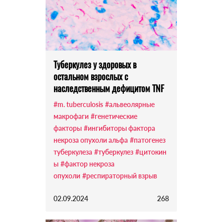
Туберкулез у здоровых в
остальном взрослых с
наследственным дефицитом TNF
#m. tuberculosis
#альвеолярные
макрофаги
#генетические
факторы
#ингибиторы фактора
некроза опухоли альфа
#патогенез
туберкулеза
#туберкулез
#цитокин
ы
#фактор некроза
опухоли
#респираторный взрыв
02.09.2024
268