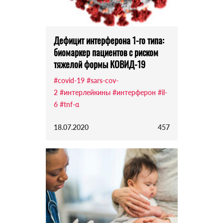
Дефицит интерферона 1-го типа:
биомаркер пациентов с риском
тяжелой формы КОВИД-19
#covid-19
#sars-cov-
2
#интерлейкины
#интерферон
#il-
6
#tnf-α
18.07.2020
457