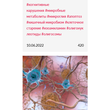
#когнитивные
нарушения
#микробные
метаболиты
#микроглия
#апоптоз
#кишечный микробиом
#клеточное
старение
#изоамиламин
#олигонук
леотиды
#олигосомы
10.06.2022
420