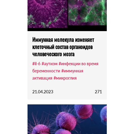
Иммунная молекула изменяет
клеточный состав органоидов
человеческого мозга
#il-6
#аутизм
#инфекции во время
беременности
#иммунная
активация
#микроглия
21.04.2023
271