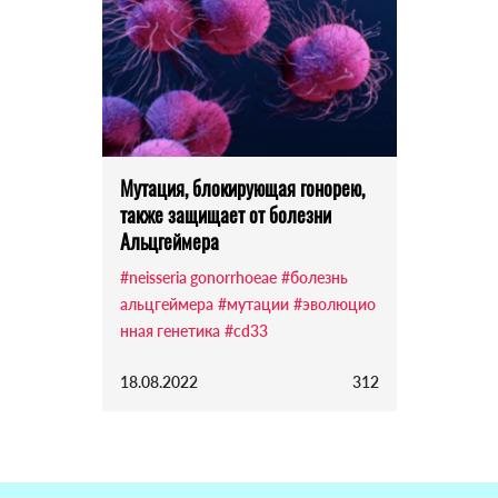
Мутация, блокирующая гонорею,
также защищает от болезни
Альцгеймера
#neisseria gonorrhoeae
#болезнь
альцгеймера
#мутации
#эволюцио
нная генетика
#cd33
18.08.2022
312