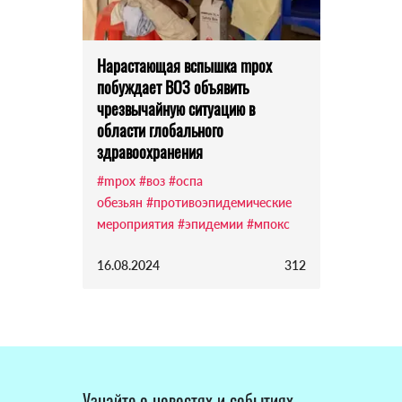
Нарастающая вспышка mpox
побуждает ВОЗ объявить
чрезвычайную ситуацию в
области глобального
здравоохранения
#mpox
#воз
#оспа
обезьян
#противоэпидемические
мероприятия
#эпидемии
#мпокс
16.08.2024
312
Узнайте о новостях и событиях