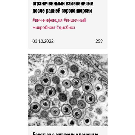
ограниченными изменениями
после ранней сероконверсии
#вич-инфекция
#кишечный
микробиом
#дисбиоз
03.10.2022
259
Бороться с вирусами с помощью