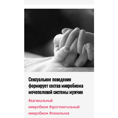
Сексуальное поведение
формирует состав микробиома
мочеполовой системы мужчин
#вагинальный
микробиом
#урогенитальный
микробиом
#пенильная