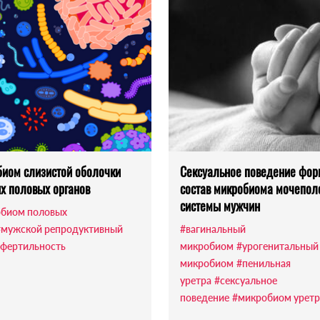
иом слизистой оболочки
Сексуальное поведение фор
х половых органов
состав микробиома мочепол
системы мужчин
биом половых
#мужской репродуктивный
#вагинальный
фертильность
микробиом
#урогенитальный
микробиом
#пенильная
уретра
#сексуальное
поведение
#микробиом урет