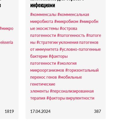
e
инфекциями
#комменсалы
#комменсальная
микробиота
#микробиом
#микробн
#микро
ые экосистемы
#острова
патогенности
#патогенность
#патоге
eisseria
ны
#стратегии уклонения патогенов
от иммунитета
#условно-патогенные
бактерии
#факторы
патогенности
#экология
микроорганизмов
#горизонтальный
перенос генов
#мобильные
генетические
элементы
#персонализированная
терапия
#факторы вирулентности
1819
17.04.2024
387