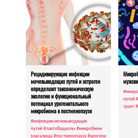
Рецидивирующие инфекции
Микроб
мочевыводящих путей и эстроген
мужски
определяют таксономическую
#микро
экологию и функциональный
путей
потенциал урогенитального
тракт
#
микробиома в постменопаузе
#инфекции мочевыводящих
путей
#лактобациллы
#микробиом
влагалища
#постменопауза
#урогени