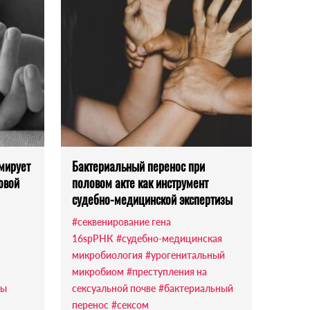
мирует
Бактериальный перенос при
овой
половом акте как инструмент
судебно-медицинской экспертизы
#секвенирование гена
16sрРНК
#судебно-медицинская
микробиология
#урогенитальный
микробиом
#преступления на
ры
сексуальной почве
#бактериальный
перенос
#сексом