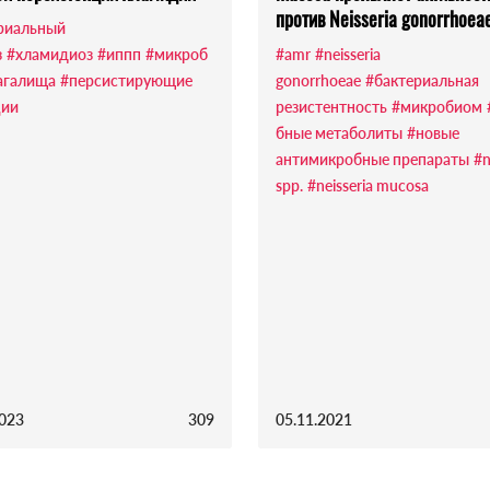
против Neisseria gonorrhoea
риальный
з
#хламидиоз
#иппп
#микроб
#amr
#neisseria
агалища
#персистирующие
gonorrhoeae
#бактериальная
ции
резистентность
#микробиом
бные метаболиты
#новые
антимикробные препараты
#n
spp.
#neisseria mucosa
2023
309
05.11.2021