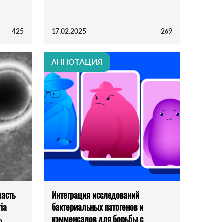
425
17.02.2025
269
АННОТАЦИЯ
ласть
Интеграция исследований
ia
бактериальных патогенов и
ь
комменсалов для борьбы с