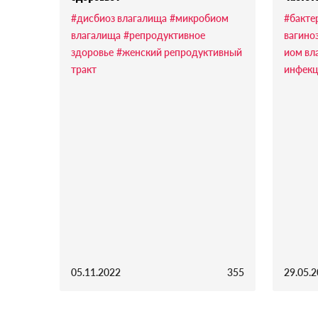
#дисбиоз влагалища
#микробиом
#бакте
влагалища
#репродуктивное
вагино
здоровье
#женский репродуктивный
иом вл
тракт
инфек
05.11.2022
355
29.05.