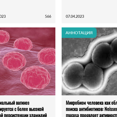
2023
566
07.04.2023
АННОТАЦИЯ
иальный вагиноз
Микробиом человека как об
ируется с более высокой
поиска антибиотиков: Neisser
ой персистенции хламидий
mucosa проявляет активност