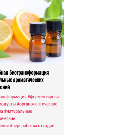
бная биотрансформация
льных ароматических
ений
ансформация
#ферментирова
родукты
#органолептические
ва
#натуральные
ические
ения
#переработка отходов