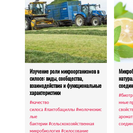
Изучение роли микроорганизмов в
Микро
силосе: виды, сообщества,
натура
взаимодействия и функциональные
соедин
характеристики
#биотр
#качество
нные п
силоса
#лактобациллы
#молочнокис
свойст
лые
аромат
бактерии
#сельскохозяйственная
соедин
микробиология
#силосование