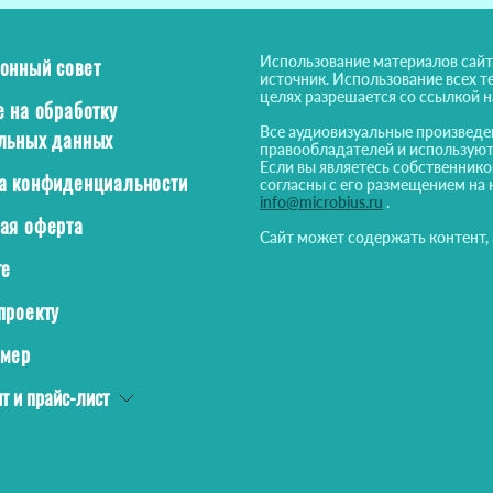
Использование материалов сайт
онный совет
источник. Использование всех т
целях разрешается со ссылкой 
е на обработку
Все аудиовизуальные произведе
льных данных
правообладателей и используют
Если вы являетесь собственнико
а конфиденциальности
согласны с его размещением на 
info@microbius.ru
.
ая оферта
Сайт может содержать контент,
те
проекту
ймер
т и прайс-лист