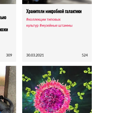
Хранители микробной галактики
льно
#коллекции типовых
культур
#музейные штаммы
кожи
309
30.03.2021
524