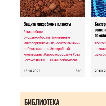
Защита микробиома планеты
Бактер
секвен
#микробное
поколе
биоразнообразие
#почвенные
микроорганизмы
#экосистемы
#мик
#секве
робиом планеты
#микробный
поколе
мониторинг
#биоразнообразие
#сел
ация б
ьскохозяйственная микробиология
15.10.2022
540
20.04.
БИБЛИОТЕКА