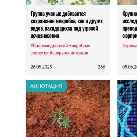
Группа ученых добивается
Крупне
сохранения микробов, как и других
исслед
видов, находящихся под угрозой
препод
исчезновения
сюрпр
#биоремедиация
#микробная
#прим
экология
#сохранение видов
26.05.2025
266
09.06.
АННОТАЦИЯ