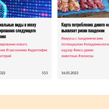
иальные виды в эпоху
Карта потребления дикого м
ирования следующего
выявляет риски пандемии
ния
#вирусы с пандемическим
нирование нового
потенциалом
#эпидемиологи
ния
#таксономия
#идентифик
надзор
#мясо диких
актерий
животных
#зоонозы
2022
553
16.05.2023