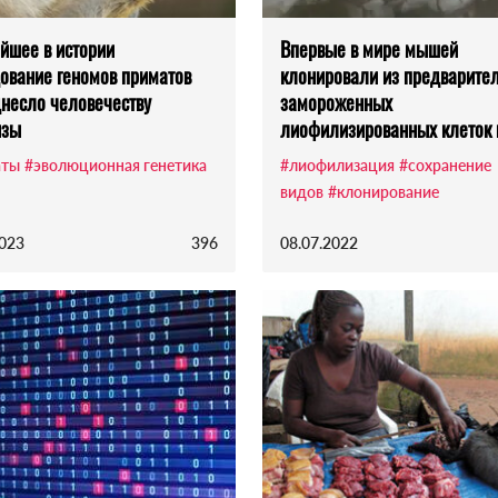
йшее в истории
Впервые в мире мышей
ование геномов приматов
клонировали из предварите
несло человечеству
замороженных
изы
лиофилизированных клеток 
аты
#эволюционная генетика
#лиофилизация
#сохранение
видов
#клонирование
2023
396
08.07.2022