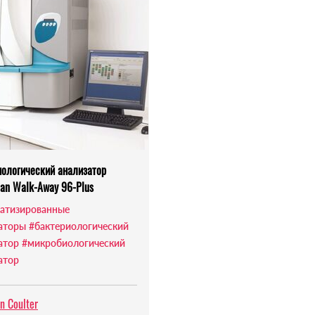
иологический анализатор
an Walk-Away 96-Plus
атизированные
аторы
#бактериологический
атор
#микробиологический
атор
n Coulter