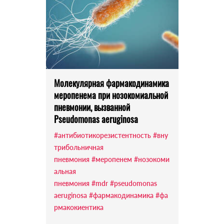
Молекулярная фармакодинамика
меропенема при нозокомиальной
пневмонии, вызванной
Pseudomonas aeruginosa
#антибиотикорезистентность
#вну
трибольничная
пневмония
#меропенем
#нозокоми
альная
пневмония
#mdr
#pseudomonas
aeruginosa
#фармакодинамика
#фа
рмакокиентика