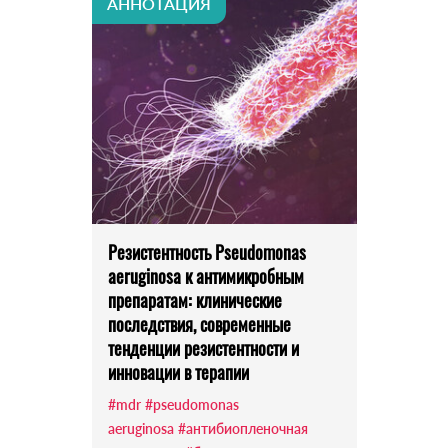
АННОТАЦИЯ
Резистентность Pseudomonas
aeruginosa к антимикробным
препаратам: клинические
последствия, современные
тенденции резистентности и
инновации в терапии
#mdr
#pseudomonas
aeruginosa
#антибиопленочная