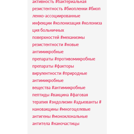
активность
#бактериальная
резистентность
#биопленки
#биоп
ленко-ассоциированные
инфекции
#колонизация
#колониза
ция больничных
поверхностей
#механизмы
резистентности
#новые
антимикробные
препараты
#противомикробные
препараты
#факторы
вирулентности
#природные
антимикробные
вещества
#антимикробные
пептиды
#вакцина
#фаговая
терапия
#эндолизин
#адьюванты
#
нановакцины
#многоцелевые
антигены
#моноклональные
антитела
#наночастицы