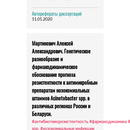
Авторефераты диссертаций
11.01.2020
Мартинович Алексей
Александрович. Генетическое
разнообразие и
фармакодинамическое
обоснование прогноза
резистентности к антимикробным
препаратам нозокомиальных
штаммов Acinetobacter spp. в
различных регионах России и
Беларуси.
#антибиотикорезистентность
#фармакодинамика
#
spp.
#нозокомиальные инфекции