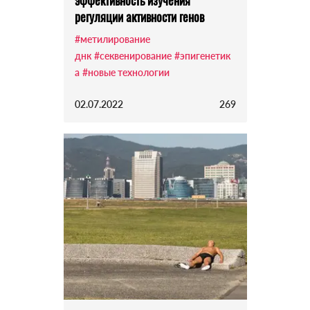
эффективность изучения
регуляции активности генов
#метилирование
днк
#секвенирование
#эпигенетик
а
#новые технологии
02.07.2022
269