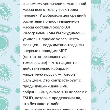
значимому увеличению мышечной
массы всего тела у всех троих
человек. У добровольцев средний
расчетный прирост мышечной
массы составил около 0,4
килограмма. «Мы были удивлены,
увидев на приёме через шесть
месяцев — ведь именно тогда мы
впервые проводим МРТ
[магнитно-резонансную
томографию] — что пациенты
действительно набирали
мышечную массу», — говорит
Сальцман. Это контрастирует с
предыдущими данными,
собранными у около 100 человек с
FSHD, которые предсказывали,
что без какого-либо
вмешательства участники к этому