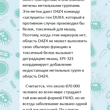
мечены метильными группами.
Эти метки дают D4Z4 команду
«заглушить» ген DUX4, который в
противном случае производил бы
белок, токсичный для мышц.
Поэтому, когда этих маркеров нет,
область D4Z4 не может выполнять
свою обычную функцию и
токсичный белок вызывает
деградацию мышц. EPI-321
координирует добавление
недостающих метильных групп в
область D4Z4.
Считается, что около 870 000
человек во всем мире страдают
той или иной формой FSHD, но не
всегда заболевание вызвано одной
и той же мутацией. По словам