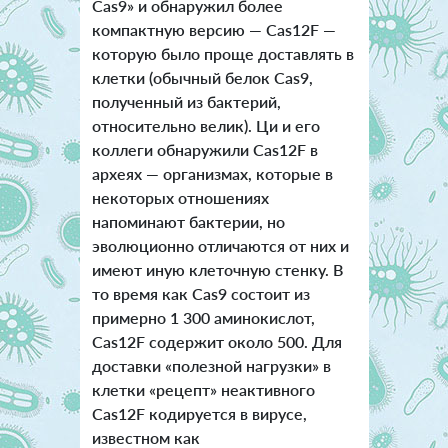
Cas9» и обнаружил более
компактную версию — Cas12F —
которую было проще доставлять в
клетки (обычный белок Cas9,
полученный из бактерий,
относительно велик). Ци и его
коллеги обнаружили Cas12F в
археях — организмах, которые в
некоторых отношениях
напоминают бактерии, но
эволюционно отличаются от них и
имеют иную клеточную стенку. В
то время как Cas9 состоит из
примерно 1 300 аминокислот,
Cas12F содержит около 500. Для
доставки «полезной нагрузки» в
клетки «рецепт» неактивного
Cas12F кодируется в вирусе,
известном как