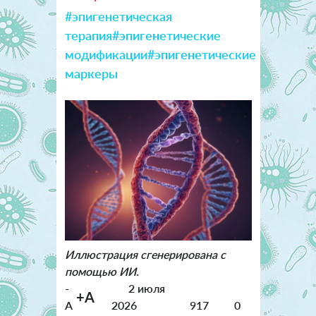
#эпигенетическая
терапия
#эпигенетические
модификации
#эпигенетические
маркеры
Иллюстрация сгенерирована с
помощью ИИ.
-
2 июля
+A
A
2026
917
0