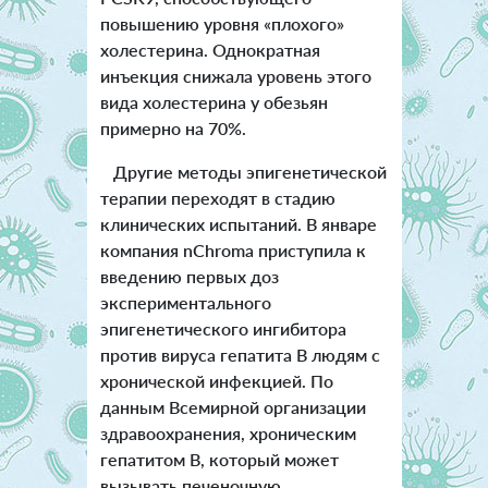
повышению уровня «плохого»
холестерина. Однократная
инъекция снижала уровень этого
вида холестерина у обезьян
примерно на 70%.
Другие методы эпигенетической
терапии переходят в стадию
клинических испытаний. В январе
компания nChroma приступила к
введению первых доз
экспериментального
эпигенетического ингибитора
против вируса гепатита B людям с
хронической инфекцией. По
данным Всемирной организации
здравоохранения, хроническим
гепатитом B, который может
вызывать печеночную