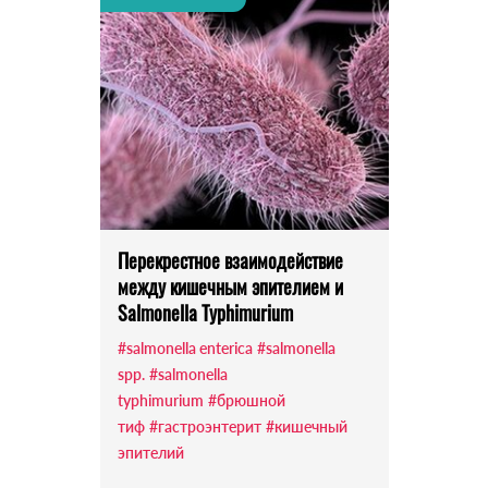
Перекрестное взаимодействие
между кишечным эпителием и
Salmonella Typhimurium
#salmonella enterica
#salmonella
spp.
#salmonella
typhimurium
#брюшной
тиф
#гастроэнтерит
#кишечный
эпителий