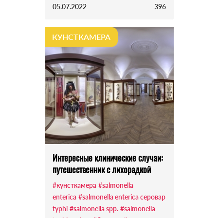
05.07.2022
396
КУНСТКАМЕРА
Интересные клинические случаи:
путешественник с лихорадкой
#кунсткамера
#salmonella
enterica
#salmonella enterica серовар
typhi
#salmonella spp.
#salmonella