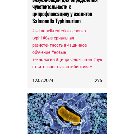
чувствительности к
ципрофлоксацину у изолятов
Salmonella Typhimurium
#salmonella enterica серовар
typhi
#бактериальная
резистентность
#машинное
обучение
#новые
технологии
#ципрофлоксацин
#чув
ствительность к антибиотикам
12.07.2024
296