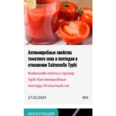
Антимикробные свойства
томатного сока и пептидов в
отношении Salmonella Typhi
#salmonella enterica серовар
typhi
#антимикробные
пептиды
#томатный сок
27.02.2024
484
АННОТАЦИЯ