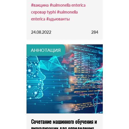
#вакцина
#salmonella enterica
серовар typhi
#salmonella
enterica
#адьюванты
24.08.2022
284
АННОТАЦИЯ
Сочетание машинного обучения и
визуализации для определения