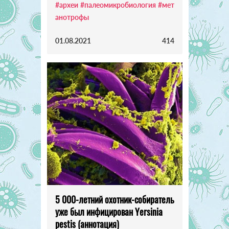
#археи
#палеомикробиология
#мет
анотрофы
01.08.2021
414
5 000-летний охотник-собиратель
уже был инфицирован Yersinia
pestis (аннотация)