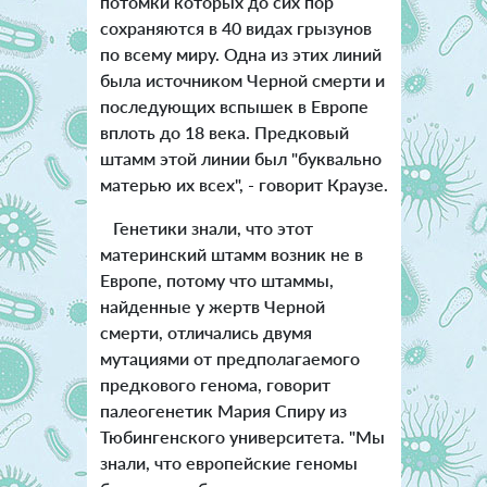
потомки которых до сих пор
сохраняются в 40 видах грызунов
по всему миру. Одна из этих линий
была источником Черной смерти и
последующих вспышек в Европе
вплоть до 18 века. Предковый
штамм этой линии был "буквально
матерью их всех", - говорит Краузе.
Генетики знали, что этот
материнский штамм возник не в
Европе, потому что штаммы,
найденные у жертв Черной
смерти, отличались двумя
мутациями от предполагаемого
предкового генома, говорит
палеогенетик Мария Спиру из
Тюбингенского университета. "Мы
знали, что европейские геномы