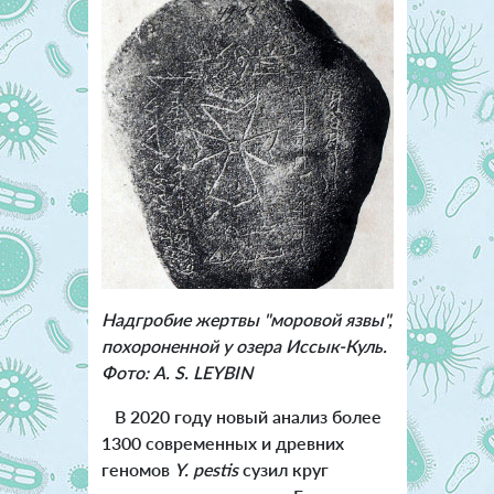
Надгробие жертвы "моровой язвы",
похороненной у озера Иссык-Куль.
Фото: A. S. LEYBIN
В 2020 году новый анализ более
1300 современных и древних
геномов
Y. pestis
сузил круг