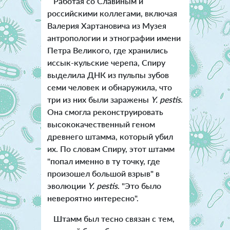
Работая со Славиным и
российскими коллегами, включая
Валерия Хартановича из Музея
антропологии и этнографии имени
Петра Великого, где хранились
иссык-кульские черепа, Спиру
выделила ДНК из пульпы зубов
семи человек и обнаружила, что
три из них были заражены
Y. pestis
.
Она смогла реконструировать
высококачественный геном
древнего штамма, который убил
их. По словам Спиру, этот штамм
"попал именно в ту точку, где
произошел большой взрыв" в
эволюции
Y. pestis
. "Это было
невероятно интересно".
Штамм был тесно связан с тем,