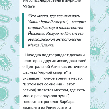
вчера исследователи в журнале
Nature
.
"Это место, где все началось -
Ухань Черной смерти", - говорит
старший автор и палеогенетик
Йоханнес Краузе из Института
эволюционной антропологии
Макса Планка.
Находка подтверждает догадки
некоторых других исследователей
о Центральной Азии как источнике
штамма "черной смерти" и
указывает точное время и место.
"В этом нет сомнений - [этот
регион] является местом, где есть
много резервуаров чумы", -
говорит антрополог Барбара
Браманти из Университета