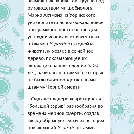
возможных вариантов. Группа под
руководством микробиолога
Марка Ахтмана из Уорикского
университета использовала новое
программное обеспечение для
упорядочивания всех известных
штаммов
Y. pestis
от людей и
животных-хозяев в семейное
дерево, показывающее их
эволюцию на протяжении 5500
лет, начиная со штаммов, которые
не были близкородственными
штамму Черной смерти.
Одна ветвь дерева претерпела
"большой взрыв" разнообразия во
времена Черной смерти, создав
звездообразную схему из четырех
новых линий
Y. pestis
, штаммы-