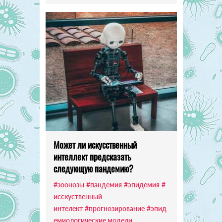
Может ли искусственный
интеллект предсказать
следующую пандемию?
#зоонозы
#пандемия
#эпидемия
#
исскуственный
интелект
#прогнозирование
#эпид
емиологические модели