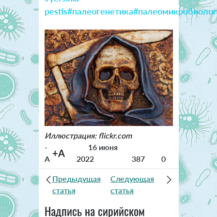
pestis
#палеогенетика
#палеомикробиолог
Иллюстрация: flickr.com
-
16 июня
+A
A
2022
387
0
Предыдущая
Следующая
статья
статья
Надпись на сирийском