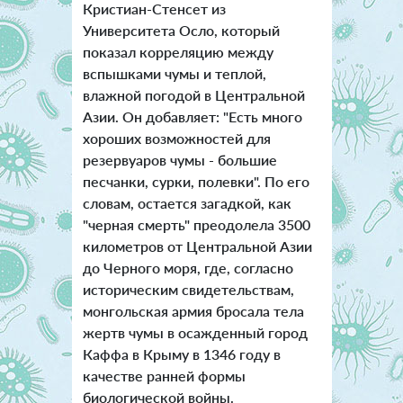
Кристиан-Стенсет из
Университета Осло, который
показал корреляцию между
вспышками чумы и теплой,
влажной погодой в Центральной
Азии. Он добавляет: "Есть много
хороших возможностей для
резервуаров чумы - большие
песчанки, сурки, полевки". По его
словам, остается загадкой, как
"черная смерть" преодолела 3500
километров от Центральной Азии
до Черного моря, где, согласно
историческим свидетельствам,
монгольская армия бросала тела
жертв чумы в осажденный город
Каффа в Крыму в 1346 году в
качестве ранней формы
биологической войны.