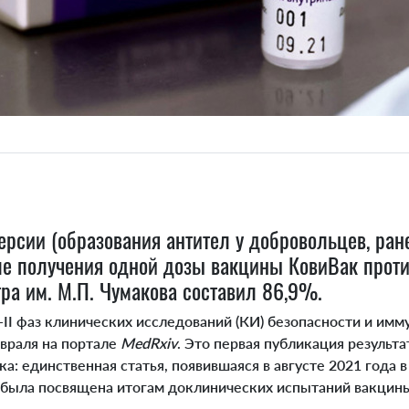
ерсии (образования антител у добровольцев, ран
ле получения одной дозы вакцины КовиВак прот
ра им. М.П. Чумакова составил 86,9%.
-II фаз клинических исследований (КИ) безопасности и им
враля на портале
MedRxiv
. Это первая публикация результ
а: единственная статья, появившаяся в августе 2021 года 
, была посвящена итогам доклинических испытаний вакцин