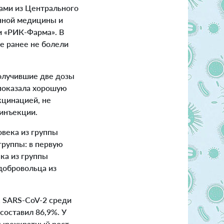
ами из Центрального
нной медицины и
и «РИК-Фарма». В
ые ранее не болели
олучившие две дозы
 показала хорошую
кцинацией, не
 инъекции.
века из группы
группы: в первую
ка из группы
 добровольца из
к SARS-CoV-2 среди
составил 86,9%. У
тырехкратный рост