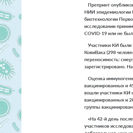
Препринт опубликова
НИИ эпидемиологии Р
биотехнологии Перво
исследовании принима
COVID-19 или не был
Участники КИ были р
КовиВака (298 челове
переносимость: смер
зарегистрировано. На
Оценка иммуногеннос
вакцинированных и 45
вошли участники КИ 
вакцинированных и 28
группы вакцинированн
«На 42-й день после
участников исследова
добровольцев, уже и