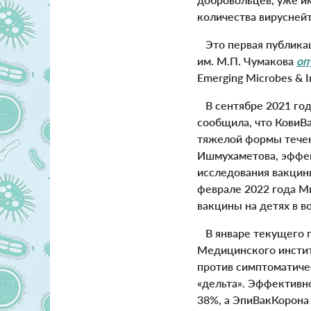
количества вируснейт
Это первая публикац
им. М.П. Чумакова
оп
Emerging Microbes & I
В сентябре 2021 год
сообщила, что КовиВа
тяжелой формы течен
Ишмухаметова, эффе
исследования вакцины
феврале 2022 года 
вакцины на детях в во
В январе текущего г
Медицинского инстит
против симптоматиче
«дельта». Эффективно
38%, а ЭпиВакКорон