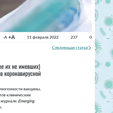
+A
-A
11 февраля 2022
237
0
Следующая статья
ее их не имевших)
ив коронавирусной
муногенности вакцины,
атов клинических
в журнале
Emerging
ы.