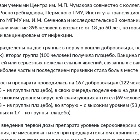
н учеными Центра им. М.П. Чумакова совместно с коллег
оспотребнадзора, Пермского ГМУ, Института трансляцио
го МГМУ им. И.М. Сеченова и исследовательской компани
ли участие 398 человек в возрасте от 18 до 60 лет, котор
и вакцинированы от инфекции.
азделены на две группы: в первую вошли добровольцы, п
к), вторая группа (100 человек) получила плацебо. Вакцина
тей или серьезных нежелательных явлений, связанных с ва
иболее частым последствием прививки стала боль в месте
ти препарата проводилась на 167 добровольцах (122 чело
 – из группы плацебо), в свою очередь поделенных на две 
с низким уровнем вируснейтрализующих антител (69 челове
 – из группы плацебо), во вторую – с высоким уровнем (53
ых и 17 – из группы плацебо).
 введения первой дозы препарата уровень сероконверсии 
ния, не имевших антител при предварительном скрининге, 
мевших антитела перед вакцинацией, прививка вызвала че