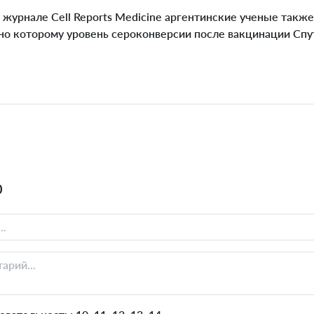
журнале Cell Reports Medicine аргентинские ученые такж
сно которому уровень сероконверсии после вакцинации Спу
0