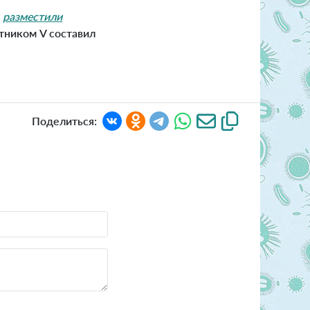
е
разместили
тником V составил
Поделиться: