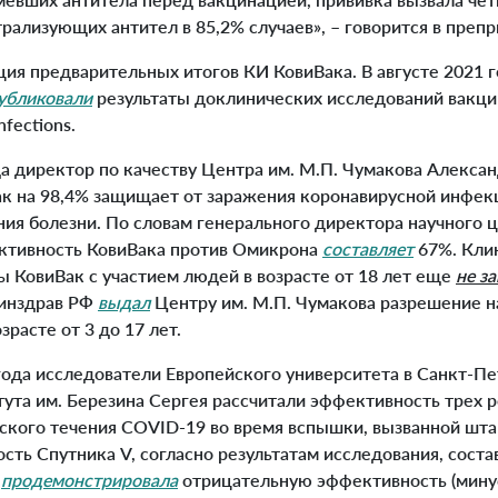
рализующих антител в 85,2% случаев», – говорится в препр
ия предварительных итогов КИ КовиВака. В августе 2021 
убликовали
результаты доклинических исследований вакци
nfections.
а директор по качеству Центра им. М.П. Чумакова Алекса
к на 98,4% защищает от заражения коронавирусной инфекц
ия болезни. По словам генерального директора научного 
ктивность КовиВака против Омикрона
составляет
67%. Кли
 КовиВак с участием людей в возрасте от 18 лет еще
не з
Минздрав РФ
выдал
Центру им. М.П. Чумакова разрешение 
зрасте от 3 до 17 лет.
ода исследователи Европейского университета в Санкт-Пе
ута им. Березина Сергея рассчитали эффективность трех 
ского течения COVID-19 во время вспышки, вызванной шт
сть Спутника V, согласно результатам исследования, соста
а
продемонстрировала
отрицательную эффективность (минус