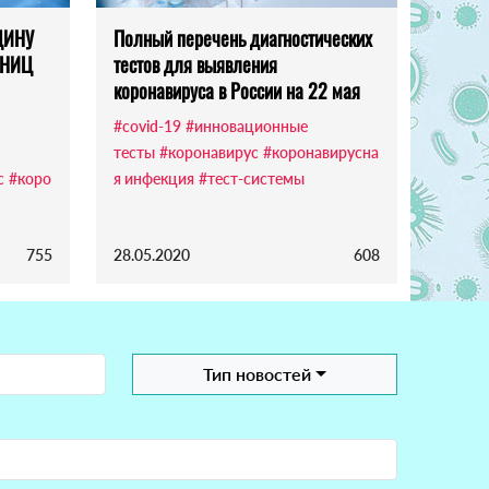
ЦИНУ
Полный перечень диагностических
 НИЦ
тестов для выявления
коронавируса в России на 22 мая
#covid-19
#инновационные
тесты
#коронавирус
#коронавирусна
с
#коро
я инфекция
#тест-системы
755
28.05.2020
608
Тип новостей