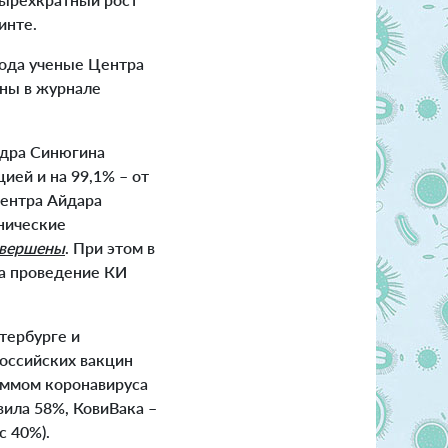
инте.
года ученые Центра
ны в журнале
ндра Синюгина
ией и на 99,1% – от
центра Айдара
нические
авершены
. При этом в
на проведение КИ
тербурге и
российских вакцин
аммом коронавируса
вила 58%, КовиВака –
 40%).