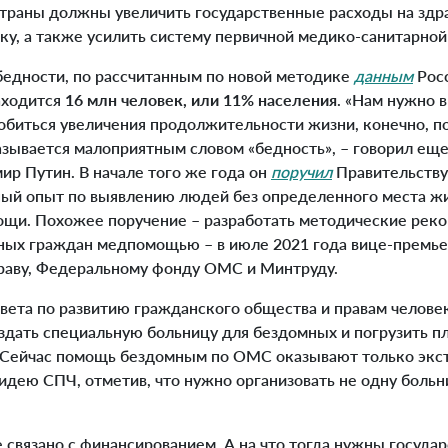
траны должны увеличить государственные расходы на здр
у, а также усилить систему первичной медико-санитарно
бедности, по рассчитанным по новой методике
данным
Росс
аходится
16 млн человек, или 11% населения
. «Нам нужно 
добиться увеличения продолжительности жизни, конечно, 
называется малоприятным словом «бедность», – говорил еще
ир Путин. В начале того же года он
поручил
Правительству
ый опыт по выявлению людей без определенного места жи
щи. Похожее поручение – разработать методические рек
ых граждан медпомощью – в июле 2021 года вице-премье
раву, Федеральному фонду ОМС и Минтруду.
ета по развитию гражданского общества и правам челове
здать специальную больницу для бездомных и погрузить 
Сейчас помощь бездомным по ОМС оказывают только экст
идею СПЧ, отметив, что нужно организовать не одну больни
 связано с финансированием. А на что тогда нужны госуда