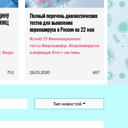
ЦИНУ
Полный перечень диагностических
 НИЦ
тестов для выявления
коронавируса в России на 22 мая
#covid-19
#инновационные
тесты
#коронавирус
#коронавирусна
с
#коро
я инфекция
#тест-системы
753
28.05.2020
607
Тип новостей