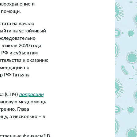
авоохранение и
й помощи.
тата на начало
выйти на устойчивый
последовательно
 в июле 2020 года
 РФ и субъектам
тельства и оказанию
омендации по
р РФ Татьяна
ка (СПЧ)
попросили
плановую медпомощь
ренно. Глава
цу, а несколько – в
рственные финансы? В