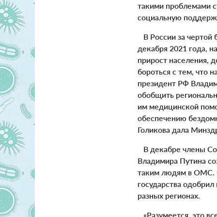
такими проблемами с
социальную поддержк
В России за чертой 
декабря 2021 года, н
прирост населения, 
бороться с тем, что 
президент РФ Владим
обобщить региональн
им медицинской помо
обеспечению бездомн
Голикова дала Минзд
В декабре члены Сов
Владимира Путина со
таким людям в ОМС. 
государства одобрил 
разных регионах.
«Разумеется, это все