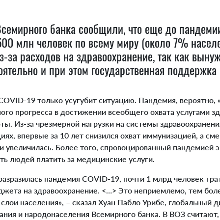
семирного банка сообщили, что еще до пандеми
00 млн человек по всему миру (около 7% населе
з-за расходов на здравоохранение, так как выну
оятельно и при этом государственная поддержка
OVID-19 только усугубит ситуацию. Пандемия, вероятно, 
ого прогресса в достижении всеобщего охвата услугами з
ы. Из-за чрезмерной нагрузки на системы здравоохранения
иях, впервые за 10 лет снизился охват иммунизацией, а сме
ии увеличилась. Более того, спровоцированный пандемией 
ть людей платить за медицинские услуги.
разразилась пандемия COVID-19, почти 1 млрд человек тра
джета на здравоохранение. <…> Это неприемлемо, тем боле
лои населения», – сказал Хуан Пабло Урибе, глобальный 
ания и народонаселения Всемирного банка. В ВОЗ считают,