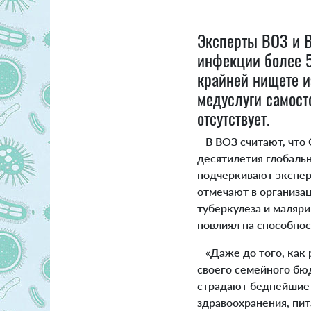
Эксперты ВОЗ и В
инфекции более 5
крайней нищете и
медуслуги самост
отсутствует.
В ВОЗ считают, что C
десятилетия глобальн
подчеркивают эксперт
отмечают в организац
туберкулеза и маляр
повлиял на способнос
«Даже до того, как 
своего семейного бю
страдают беднейшие с
здравоохранения, пит