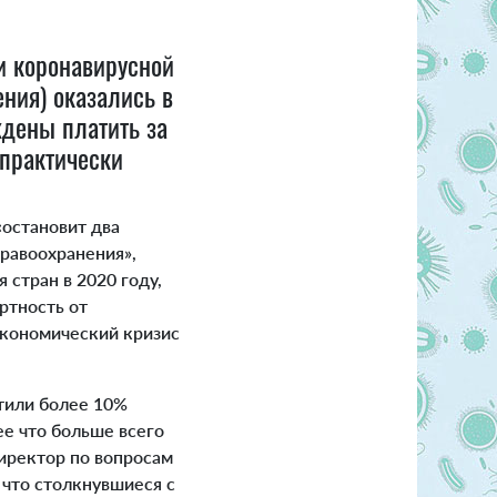
и коронавирусной
ния) оказались в
ждены платить за
 практически
«остановит два
дравоохранения»,
 стран в 2020 году,
ртность от
экономический кризис
тили более 10%
е что больше всего
директор по вопросам
 что столкнувшиеся с