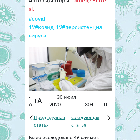
Авторы/авторы:
Jiufeng Sun et
al.
#covid-
19
#ковид-19
#персистенция
вируса
-
30 июля
+A
A
2020
304
0
Предыдущая
Следующая
статья
статья
Было исследовано 49 случаев