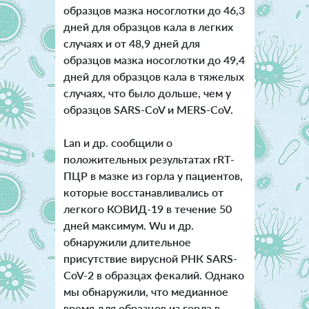
образцов мазка носоглотки до 46,3
дней для образцов кала в легких
случаях и от 48,9 дней для
образцов мазка носоглотки до 49,4
дней для образцов кала в тяжелых
случаях, что было дольше, чем у
образцов SARS-CoV и MERS-CoV.
Lan и др. сообщили о
положительных результатах rRT-
ПЦР в мазке из горла у пациентов,
которые восстанавливались от
легкого КОВИД-19 в течение 50
дней максимум. Wu и др.
обнаружили длительное
присутствие вирусной РНК SARS-
CoV-2 в образцах фекалий. Однако
мы обнаружили, что медианное
время для образцов из горла в