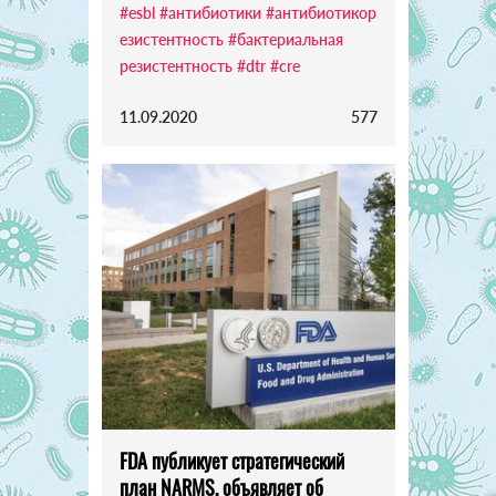
#esbl
#антибиотики
#антибиотикор
езистентность
#бактериальная
резистентность
#dtr
#cre
11.09.2020
577
FDA публикует стратегический
план NARMS, объявляет об