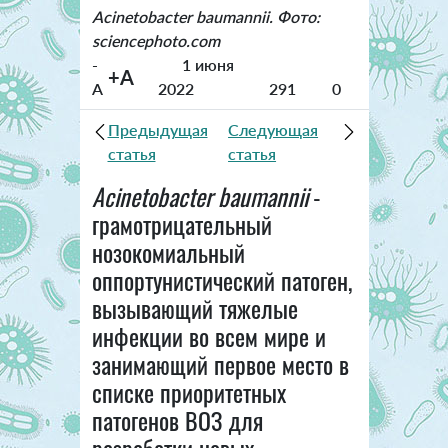
Acinetobacter baumannii. Фото:
sciencephoto.com
-
1 июня
+A
A
2022
291
0
Предыдущая
Следующая
статья
статья
Acinetobacter baumannii
-
грамотрицательный
нозокомиальный
оппортунистический патоген,
вызывающий тяжелые
инфекции во всем мире и
занимающий первое место в
списке приоритетных
патогенов ВОЗ для
разработки новых