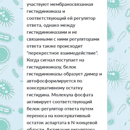
участвуют мембраносвязанная
гистидинкиназа и
соответствующий ей регулятор
ответа, однако между
гистидинкиназами и не
связанными с ними регуляторами
ответа также происходит
"перекрестное взаимодействие".
Когда сигнал поступает на
гистидинкиназу, белок
гистидинкиназы образует димер и
автофосфорилируется по
консервативному остатку
гистидина. Молекула фосфата
активирует соответствующий
белок-регулятор ответа путем
переноса на консервативный
остаток аспартата в N-концевой
области. Активация регулятора