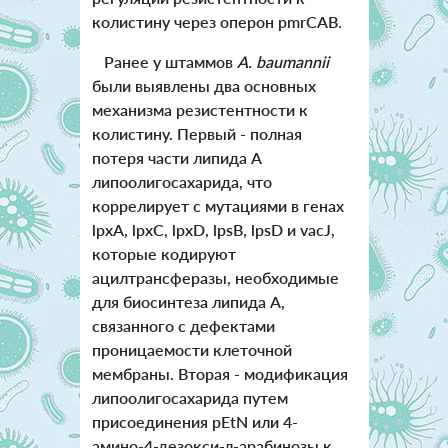
колистину через оперон pmrCAB.
Ранее у штаммов
A. baumannii
были выявлены два основных
механизма резистентности к
колистину. Первый - полная
потеря части липида А
липоолигосахарида, что
коррелирует с мутациями в генах
lpxA, lpxC, lpxD, lpsB, lpsD и vacJ,
которые кодируют
ацилтрансферазы, необходимые
для биосинтеза липида А,
связанного с дефектами
проницаемости клеточной
мембраны. Вторая - модификация
липоолигосахарида путем
присоединения pEtN или 4-
амино-4-дезокси-л-арабинозы к