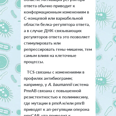
ответа обычно приводит к
конформационным изменениям в
С-концевой или вариабельной
области белка-регулятора ответа,
а в случае ДНК-связывающих
регуляторов ответа это позволяет
стимулировать или
репрессировать гены-мишени, тем
самым влияя на клеточные
процессы.
TCS связаны с изменениями в
профилях антибиограмм;
например, у
A. baumannii
система
PmrAB связана с повышенной
резистентностью к полимиксину,
где мутации в pmrA и/или pmrB
приводят к ап-регуляции оперона
pmrCAB, что приводит к