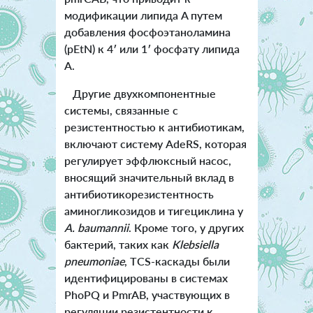
модификации липида A путем
добавления фосфоэтаноламина
(pEtN) к 4′ или 1′ фосфату липида
A.
Другие двухкомпонентные
системы, связанные с
резистентностью к антибиотикам,
включают систему AdeRS, которая
регулирует эффлюксный насос,
вносящий значительный вклад в
антибиотикорезистентность
аминогликозидов и тигециклина у
A. baumannii
. Кроме того, у других
бактерий, таких как
Klebsiella
pneumoniae
, TCS-каскады были
идентифицированы в системах
PhoPQ и PmrAB, участвующих в
регуляции резистентности к