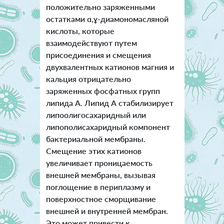
положительно заряженными
остатками ɑ,ɣ-диамономасляной
кислоты, которые
взаимодействуют путем
присоединения и смещения
двухвалентных катионов магния и
кальция отрицательно
заряженных фосфатных групп
липида А. Липид А стабилизирует
липоолигосахаридный или
липополисахаридный компонент
бактериальной мембраны.
Смещение этих катионов
увеличивает проницаемость
внешней мембраны, вызывая
поглощение в периплазму и
поверхностное сморщивание
внешней и внутренней мембран.
Это может привести к