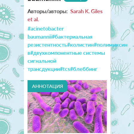
Авторы/авторы:
Sarah K. Giles
et al.
#acinetobacter
baumannii
#бактериальная
резистентность
#колистин
#полимиксин
в
#двухкомпонентные системы
сигнальной
трансдукции
#tcs
#блеббинг
АННОТАЦИЯ