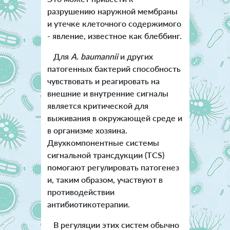
разрушению наружной мембраны
и утечке клеточного содержимого
- явление, известное как блеббинг.
Для
A. baumannii
и других
патогенных бактерий способность
чувствовать и реагировать на
внешние и внутренние сигналы
является критической для
выживания в окружающей среде и
в организме хозяина.
Двухкомпонентные системы
сигнальной трансдукции (TCS)
помогают регулировать патогенез
и, таким образом, участвуют в
противодействии
антибиотикотерапии.
В регуляции этих систем обычно