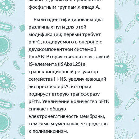
фосфатным группам липида А.
Были идентифицированы два
различных пути для этой
модификации; первый требует
pmrC, кодируемого в опероне с
двухкомпонентной системой
PmrAB. Вторая связана со вставкой
IS-элемента (ISAba125) в
транскрипционный регулятор
семейства H-NS, увеличивающий
экспрессию eptA, который
кодирует вторую трансферазу
pEtN. Увеличение количества pEtN
снижает общую
электронегативность мембраны,
тем самым уменьшая ее сродство
к полимиксинам.