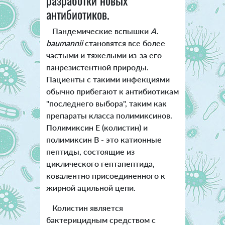
антибиотиков.
Пандемические вспышки
A.
baumannii
становятся все более
частыми и тяжелыми из-за его
панрезистентной природы.
Пациенты с такими инфекциями
обычно прибегают к антибиотикам
"последнего выбора", таким как
препараты класса полимиксинов.
Полимиксин Е (колистин) и
полимиксин В - это катионные
пептиды, состоящие из
циклического гептапептида,
ковалентно присоединенного к
жирной ацильной цепи.
Колистин является
бактерицидным средством с