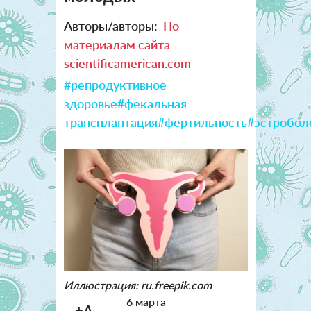
Авторы/авторы:
По
материалам сайта
scientificamerican.com
#репродуктивное
здоровье
#фекальная
трансплантация
#фертильность
#эстробол
Иллюстрация: ru.freepik.com
-
6 марта
+A