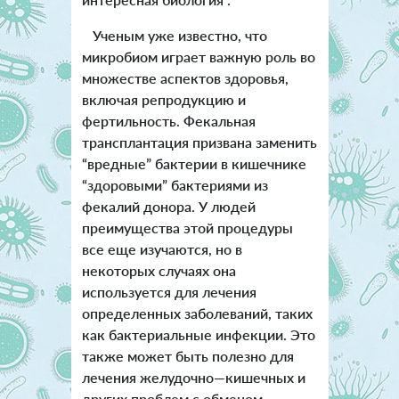
Ученым уже известно, что
микробиом играет важную роль во
множестве аспектов здоровья,
включая репродукцию и
фертильность. Фекальная
трансплантация призвана заменить
“вредные” бактерии в кишечнике
“здоровыми” бактериями из
фекалий донора. У людей
преимущества этой процедуры
все еще изучаются, но в
некоторых случаях она
используется для лечения
определенных заболеваний, таких
как бактериальные инфекции. Это
также может быть полезно для
лечения желудочно—кишечных и
других проблем с обменом