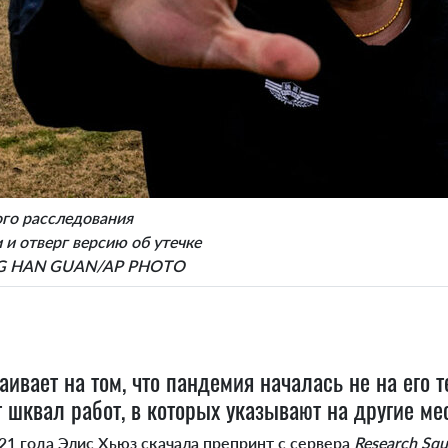
ого расследования
 и отверг версию об утечке
: NG HAN GUAN/AP PHOTO
аивает на том, что пандемия началась не на его т
 шквал работ, в которых указывают на другие мес
021 года Элис Хьюз скачала препринт с сервера
Research Squ