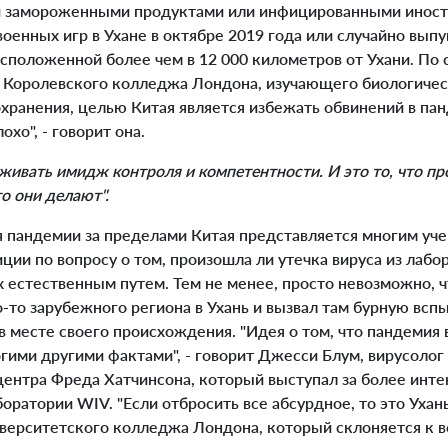
 замороженными продуктами или инфицированными иностр
оенных игр в Ухане в октябре 2019 года или случайно вы
сположенной более чем в 12 000 километров от Ухани. По
з Королевского колледжа Лондона, изучающего биологичес
хранения, целью Китая является избежать обвинений в пан
охо", - говорит она.
ивать имидж контроля и компетентности. И это то, что пр
то они делают".
 пандемии за пределами Китая представляется многим уч
иции по вопросу о том, произошла ли утечка вируса из лабо
 естественным путем. Тем не менее, просто невозможно, ч
о-то зарубежного региона в Ухань и вызвал там бурную всп
в месте своего происхождения. "Идея о том, что пандемия в
огими другими фактами", - говорит Джесси Блум, вирусолог
центра Фреда Хатчинсона, который выступал за более инте
оратории WIV. "Если отбросить все абсурдное, то это Ухань
иверситетского колледжа Лондона, который склоняется к 