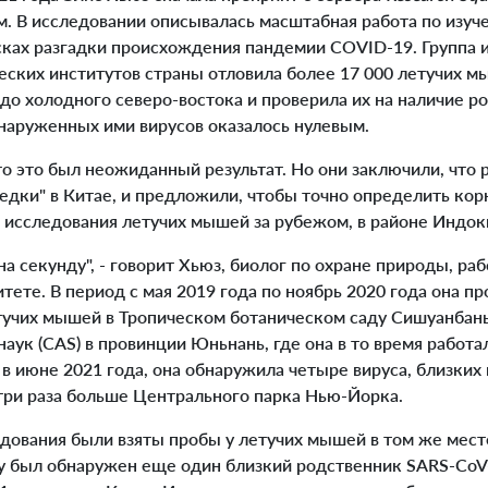
м. В исследовании описывалась масштабная работа по изуч
сках разгадки происхождения пандемии COVID-19. Группа и
еских институтов страны отловила более 17 000 летучих м
до холодного северо-востока и проверила их на наличие р
бнаруженных ими вирусов оказалось нулевым.
о это был неожиданный результат. Но они заключили, что 
едки" в Китае, и предложили, чтобы точно определить кор
 исследования летучих мышей за рубежом, в районе Индок
на секунду", - говорит Хьюз, биолог по охране природы, ра
тете. В период с мая 2019 года по ноябрь 2020 года она п
тучих мышей в Тропическом ботаническом саду Сишуанбан
аук (CAS) в провинции Юньнань, где она в то время работа
в июне 2021 года, она обнаружила четыре вируса, близких к
три раза больше Центрального парка Нью-Йорка.
дования были взяты пробы у летучих мышей в том же мест
ду был обнаружен еще один близкий родственник SARS-CoV-