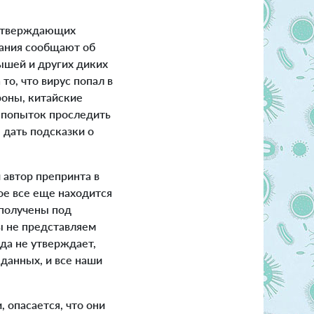
одтверждающих
вания сообщают об
мышей и других диких
о, что вирус попал в
роны, китайские
х попыток проследить
 дать подсказки о
автор препринта в
рое все еще находится
 получены под
Мы не представляем
нда не утверждает,
данных, и все наши
опасается, что они