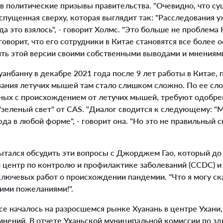
в политические призывы правительства. "Очевидно, что с
спущенная сверху, которая выглядит так: "Расследования у
да это взялось", - говорит Холмс. "Это больше не проблема
 говорит, что его сотрудники в Китае становятся все более
ить этой версии своими собственными выводами и мнениям
банну в декабре 2021 года после 9 лет работы в Китае, 
ания летучих мышей там стало слишком сложно. По ее сло
нных с происхождением от летучих мышей, требуют одобрен
зеленый свет" от CAS. "Диалог сводится к следующему: "
да в любой форме", - говорит она. "Но это не правильный 
тался обсудить эти вопросы с Джорджем Гао, который до
й центр по контролю и профилактике заболеваний (CCDC) и
лючевых работ о происхождении пандемии. "Что я могу ска
шими пожеланиями!".
е началось на разросшемся рынке Хуанань в центре Ухани,
мнений. В отчете Уханьской муниципальной комиссии по зд