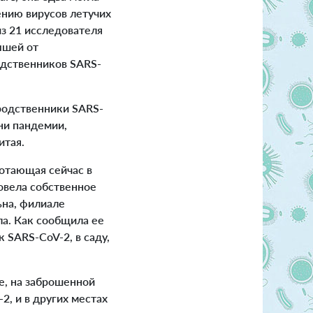
ению вирусов летучих
з 21 исследователя
ышей от
одственников SARS-
родственники SARS-
ни пандемии,
итая.
ботающая сейчас в
ровела собственное
ьна, филиале
ла. Как сообщила ее
 SARS-CoV-2, в саду,
е, на заброшенной
2, и в других местах