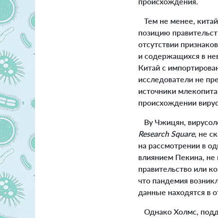
происхождения.
Тем не менее, китай
позицию правительств
отсутствии признаков
и содержащихся в нев
Китай с импортирова
исследователи не пр
источники млекопита
происхождении вирус
Ву Чжицян, вирусоло
Research Square
, не с
на рассмотрении в од
влиянием Пекина, не 
правительство или ко
что пандемия возник
данные находятся в о
Однако Холмс, подде