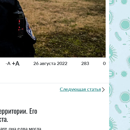
+A
-A
26 августа 2022
283
0
Следующая статья
ерритории. Его
та.
are
, она едва могла