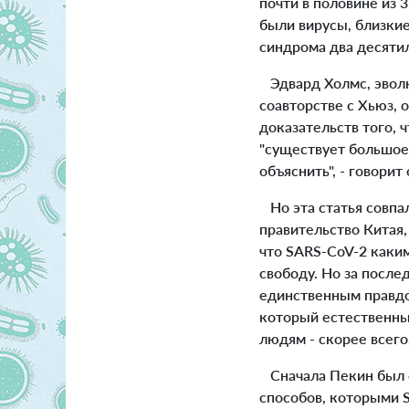
почти в половине из 
были вирусы, близки
синдрома два десятил
Эдвард Холмс, эволю
соавторстве с Хьюз, 
доказательств того, 
"существует большое
объяснить", - говорит 
Но эта статья совпал
правительство Китая,
что SARS-CoV-2 каким
свободу. Но за после
единственным правдо
который естественны
людям - скорее всего
Сначала Пекин был 
способов, которыми S