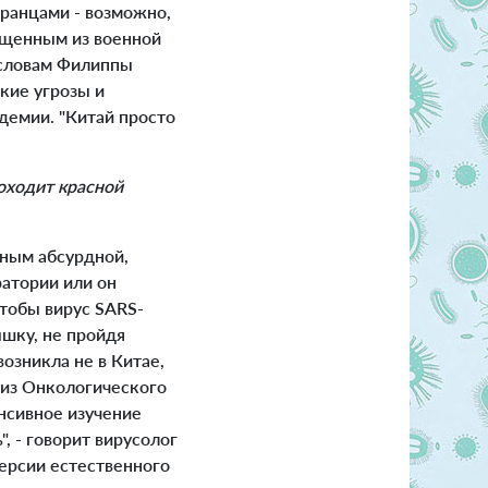
анцами - возможно,
пущенным из военной
 словам Филиппы
кие угрозы и
демии. "Китай просто
оходит красной
еным абсурдной,
ратории или он
тобы вирус SARS-
ышку, не пройдя
озникла не в Китае,
 из Онкологического
нсивное изучение
", - говорит вирусолог
версии естественного