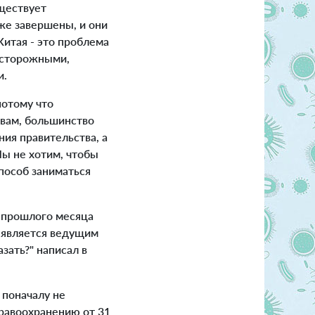
уществует
же завершены, и они
 Китая - это проблема
 осторожными,
и.
потому что
вам, большинство
ия правительства, а
Мы не хотим, чтобы
способ заниматься
 прошлого месяца
 является ведущим
зать?" написал в
 поначалу не
равоохранению от 31