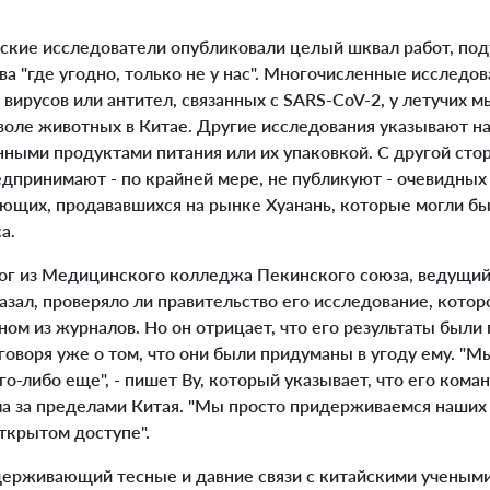
ские исследователи опубликовали целый шквал работ, п
а "где угодно, только не у нас". Многочисленные исследо
 вирусов или антител, связанных с SARS-CoV-2, у летучих 
оле животных в Китае. Другие исследования указывают на т
нными продуктами питания или их упаковкой. С другой сто
едпринимают - по крайней мере, не публикуют - очевидны
ющих, продававшихся на рынке Хуанань, которые могли бы
а.
г из Медицинского колледжа Пекинского союза, ведущий 
казал, проверяло ли правительство его исследование, кото
ном из журналов. Но он отрицает, что его результаты были
говоря уже о том, что они были придуманы в угоду ему. "
го-либо еще", - пишет Ву, который указывает, что его кома
ла за пределами Китая. "Мы просто придерживаемся наших 
ткрытом доступе".
рживающий тесные и давние связи с китайскими учеными, 