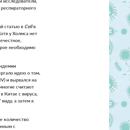
и исследователи,
 респираторного
й статью в
Cell
в
отя у Холмса нет
нечестное,
орое необходимо
андемии
ергало идею о том,
V) и вырвался на
 многие считают
 Китае с вируса,
виду, а затем к
ое количество
енным с