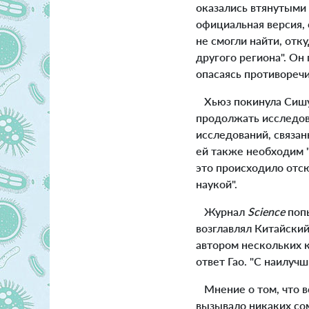
оказались втянутыми 
официальная версия, 
не смогли найти, отку
другого региона". Он
опасаясь противореч
Хьюз покинула Сишуан
продолжать исследов
исследований, связа
ей также необходим "
это происходило отсю
наукой".
Журнал
Science
попы
возглавлял Китайски
автором нескольких к
ответ Гао. "С наилуч
Мнение о том, что вс
вызывало никаких со