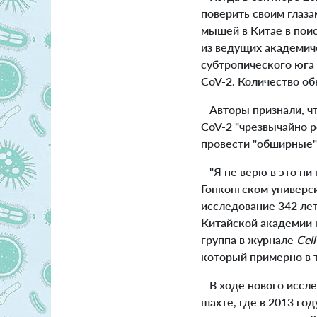
поверить своим глаза
мышей в Китае в пои
из ведущих академич
субтропического юга 
CoV-2. Количество о
Авторы признали, чт
CoV-2 "чрезвычайно р
провести "обширные"
"Я не верю в это ни 
Гонконгском универси
исследование 342 ле
Китайской академии н
группа в журнале
Cell
который примерно в 
В ходе нового иссле
шахте, где в 2013 го