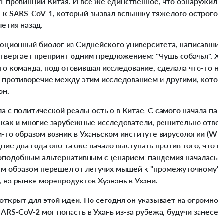
31 провинции Китая. И все же единственное, что обнаружил
е к SARS-CoV-1, который вызвал вспышку тяжелого острого
етия назад.
ционный биолог из Сиднейского университета, написавши
отвергает препринт одним предложением: "Чушь собачья". Х
что команда, подготовившая исследование, сделала что-то 
 противоречие между этим исследованием и другими, кот
он.
а с политической реальностью в Китае. С самого начала п
 как и многие зарубежные исследователи, решительно отв
-то образом возник в Уханьском институте вирусологии (WI
дние два года оно также начало выступать против того, что
подобным альтернативным сценарием: пандемия началась в
м образом перешел от летучих мышей к "промежуточному" 
, на рынке морепродуктов Хуанань в Ухани.
открыт для этой идеи. Но сегодня он указывает на огромн
ARS-CoV-2 мог попасть в Ухань из-за рубежа, будучи занес