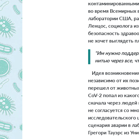
контаминированными
во время Всемирных в
лаборатории США, ра
Ленцос, социолога и
безопасность здравоо
не хочет выглядеть пл
"Им нужно поддерж
нитью через все, ч
Идея возникновения
независимо от их поз
перешел от животных
CoV-2 попал из каког
сначала через людей 
не согласуется со мн
исследовательского 
сценария аварии в лаб
Грегори Тауэрс из Ун