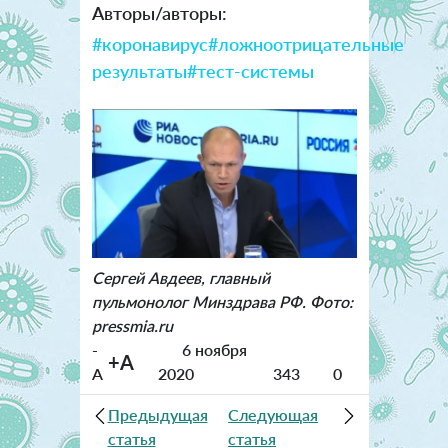
Авторы/авторы:
#коронавирус
#ложноотрицательные
результаты
#тест-системы
Сергей Авдеев, главный
пульмонолог Минздрава РФ. Фото:
pressmia.ru
-
6 ноября
+A
A
2020
343
0
Предыдущая
Следующая
статья
статья