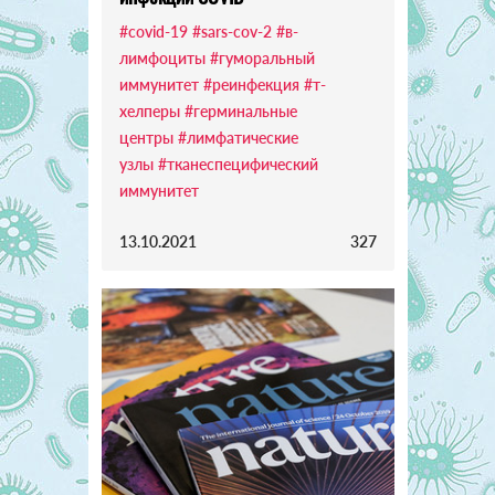
#covid-19
#sars-cov-2
#в-
лимфоциты
#гуморальный
иммунитет
#реинфекция
#т-
хелперы
#герминальные
центры
#лимфатические
узлы
#тканеспецифический
иммунитет
13.10.2021
327