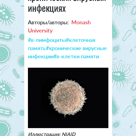
инфекциях
Авторы/авторы:
Monash
University
#в-лимфоциты
#клеточная
память
#хронические вирусные
инфекции
#в-клетки памяти
Иллюстрация: NIAID