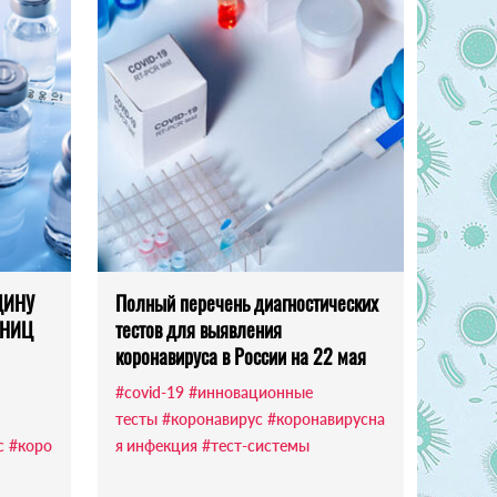
ЦИНУ
Полный перечень диагностических
 НИЦ
тестов для выявления
коронавируса в России на 22 мая
#covid-19
#инновационные
тесты
#коронавирус
#коронавирусна
с
#коро
я инфекция
#тест-системы