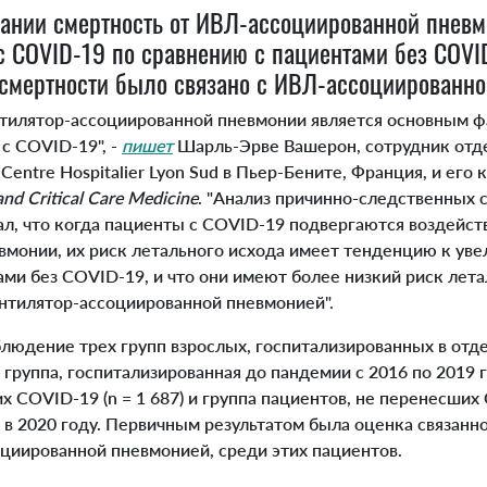
вании смертность от ИВЛ-ассоциированной пнев
с COVID-19 по сравнению с пациентами без COVI
смертности было связано с ИВЛ-ассоциированно
илятор-ассоциированной пневмонии является основным ф
 с COVID-19", -
пишет
Шарль-Эрве Вашерон, сотрудник отде
Centre Hospitalier Lyon Sud в Пьер-Бените, Франция, и его 
and Critical Care Medicine
. "Анализ причинно-следственных 
ал, что когда пациенты с COVID-19 подвергаются воздейст
вмонии, их риск летального исхода имеет тенденцию к ув
ми без COVID-19, и что они имеют более низкий риск лета
ентилятор-ассоциированной пневмонией".
юдение трех групп взрослых, госпитализированных в отд
группа, госпитализированная до пандемии с 2016 по 2019 го
 COVID-19 (n = 1 687) и группа пациентов, не перенесших C
в 2020 году. Первичным результатом была оценка связанно
оциированной пневмонией, среди этих пациентов.