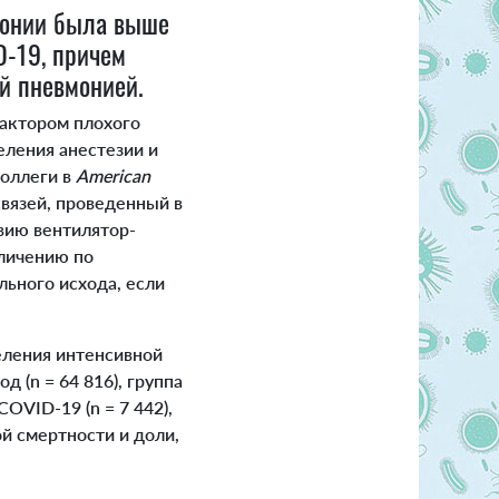
монии была выше
D-19, причем
й пневмонией.
актором плохого
ления анестезии и
коллеги в
American
связей, проведенный в
вию вентилятор-
еличению по
льного исхода, если
еления интенсивной
д (n = 64 816), группа
OVID-19 (n = 7 442),
й смертности и доли,