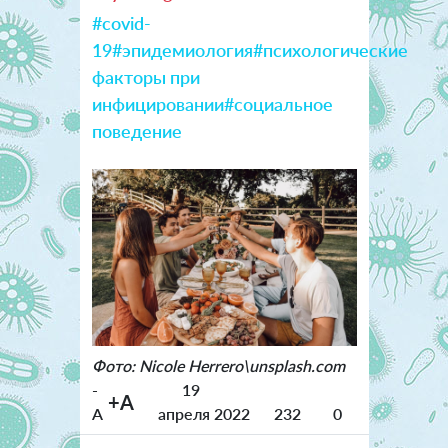
#covid-
19
#эпидемиология
#психологические
факторы при
инфицировании
#социальное
поведение
Фото: Nicole Herrero\unsplash.com
-
19
+A
A
апреля 2022
232
0