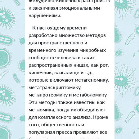
желудочно-кишечных расстройств
и заканчивая эмоциональными
нарушениями.
К настоящему времени
разработано множество методов
для пространственного и
временного изучения микробных
сообществ человека в таких
распространенных нишах, как рот,
кишечник, влагалище и т.д.,
которые включают метагеномику,
метатранскриптомику,
метапротеомику и метаболомику.
Эти методы также известны как
метаомика, когда их объединяют
для комплексного анализа. Кроме
того, общественность и
популярная пресса проявляют все