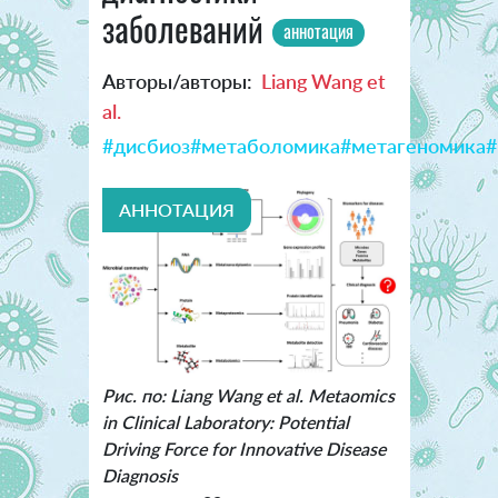
заболеваний
аннотация
Авторы/авторы:
Liang Wang et
al.
#дисбиоз
#метаболомика
#метагеномика
#
АННОТАЦИЯ
Рис. по: Liang Wang et al. Metaomics
in Clinical Laboratory: Potential
Driving Force for Innovative Disease
Diagnosis