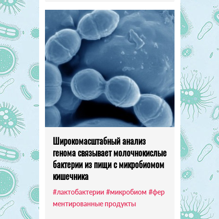
Широкомасштабный анализ
генома связывает молочнокислые
бактерии из пищи с микробиомом
кишечника
#лактобактерии
#микробиом
#фер
ментированные продукты