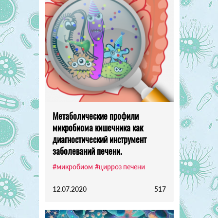
Метаболические профили
микробиома кишечника как
диагностический инструмент
заболеваний печени.
#микробиом
#цирроз печени
12.07.2020
517