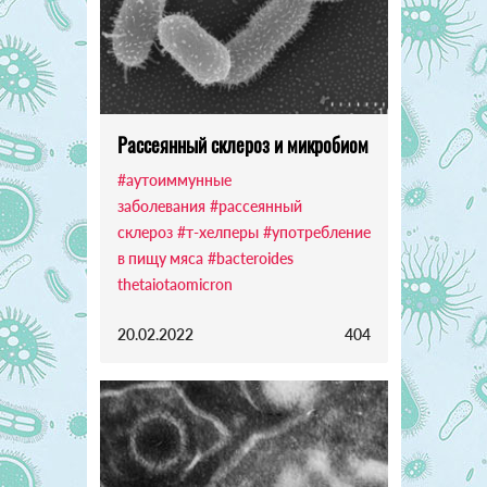
Рассеянный склероз и микробиом
#аутоиммунные
заболевания
#рассеянный
склероз
#т-хелперы
#употребление
в пищу мяса
#bacteroides
thetaiotaomicron
20.02.2022
404