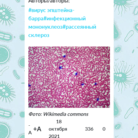
Авторы/авторы:
#вирус эпштейна-
барра
#инфекционный
мононуклеоз
#рассеянный
склероз
Фото: Wikimedia commons
18
-
+A
октября
336
0
A
2021