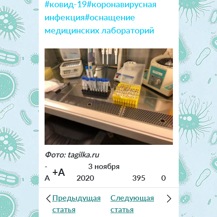
#ковид-19
#коронавирусная
инфекция
#оснащение
медицинских лабораторий
Фото: tagilka.ru
-
3 ноября
+A
A
2020
395
0
Предыдущая
Следующая
статья
статья