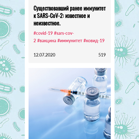
Существовавший ранее иммунитет
к SARS-CoV-2: известное и
неизвестное.
#covid-19
#sars-cov-
2
#вакцина
#иммунитет
#ковид-19
12.07.2020
519