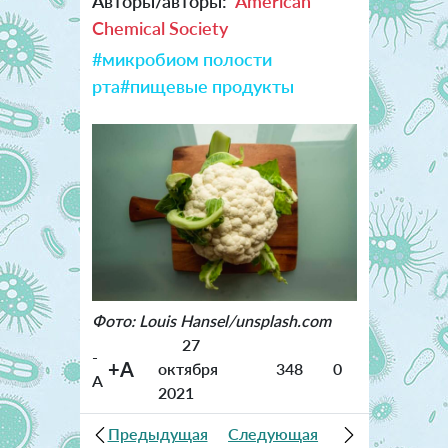
Авторы/авторы:
American
Chemical Society
#микробиом полости
рта
#пищевые продукты
Фото: Louis Hansel/unsplash.com
27
-
+A
октября
348
0
A
2021
Предыдущая
Следующая