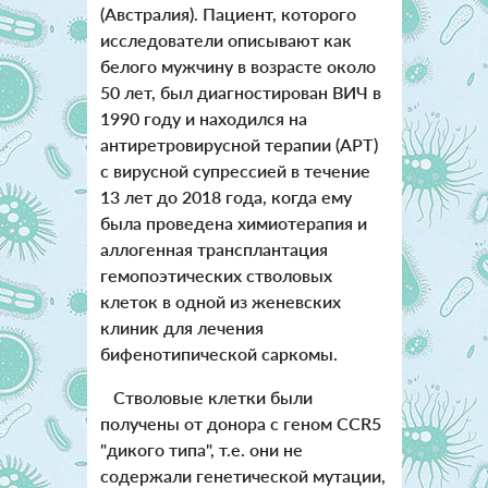
(Австралия). Пациент, которого
исследователи описывают как
белого мужчину в возрасте около
50 лет, был диагностирован ВИЧ в
1990 году и находился на
антиретровирусной терапии (АРТ)
с вирусной супрессией в течение
13 лет до 2018 года, когда ему
была проведена химиотерапия и
аллогенная трансплантация
гемопоэтических стволовых
клеток в одной из женевских
клиник для лечения
бифенотипической саркомы.
Стволовые клетки были
получены от донора с геном CCR5
"дикого типа", т.е. они не
содержали генетической мутации,