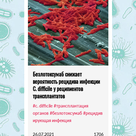
Безлотоксумаб снижает
вероятность рецидива инфекции
C. difficile у реципиентов
трансплантатов
#c. difficile
#трансплантация
органов
#безлотоксумаб
#рецидив
ирующая инфекция
26.07.2021
1706