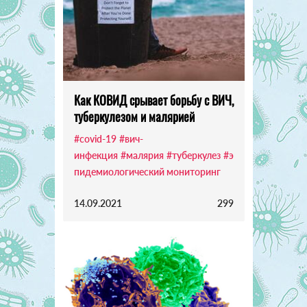
Как КОВИД срывает борьбу с ВИЧ,
туберкулезом и малярией
#covid-19
#вич-
инфекция
#малярия
#туберкулез
#э
пидемиологический мониторинг
14.09.2021
299