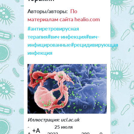
Авторы/авторы:
По
материалам сайта healio.com
#антиретровирусная
терапия
#вич-инфекция
#вич-
инфицированные
#рецидивирующая
инфекция
Иллюстрация: ucl.ac.uk
-
25 июля
+A
A
2023
280
0