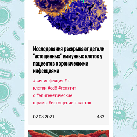
Исследования раскрывают детали
"истощенных" иммунных клеток у
пациентов с хроническими
инфекциями
#вич-инфекция
#т-
клетки
#cd8
#гепатит
с
#эпигенетические
шрамы
#истощение т-клеток
02.08.2021
483